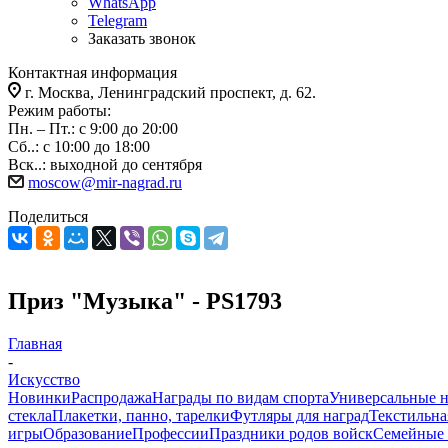
WhatsApp
Telegram
Заказать звонок
Контактная информация
г. Москва, Ленинградский проспект, д. 62.
Режим работы:
Пн. – Пт.: с 9:00 до 20:00
Сб..: с 10:00 до 18:00
Вск..: выходной до сентября
moscow@mir-nagrad.ru
Поделиться
Приз "Музыка" - PS1793
Главная
-
Искусство
Новинки
Распродажа
Награды по видам спорта
Универсальные 
стекла
Плакетки, панно, тарелки
Футляры для наград
Текстильна
игры
Образование
Профессии
Праздники родов войск
Семейные 