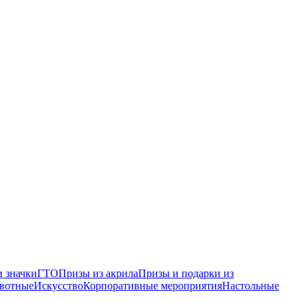
 значки
ГТО
Призы из акрила
Призы и подарки из
вотные
Искусство
Корпоративные мероприятия
Настольные