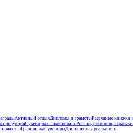
награды
Активный отдых
Дипломы и грамоты
Разрядные книжки и
я продукция
Сувениры с символикой России, регионов, стран
Жи
торжества
Гравировка
Сувениры
Дополненная реальность