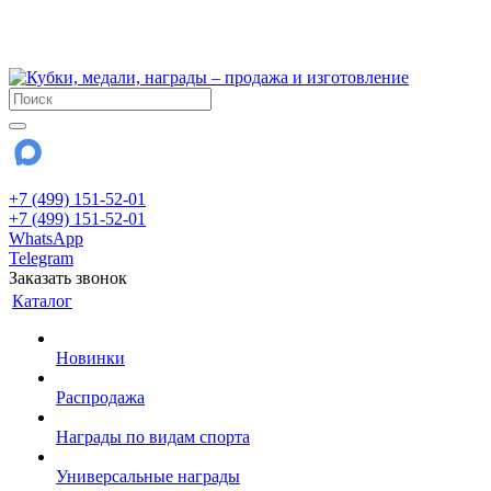
!!! Внимание !!!
28 июля и 3 августа - магазин работает до 18:00
До сентября Воскресенье - выходной день.
+7 (499) 151-52-01
+7 (499) 151-52-01
WhatsApp
Telegram
Заказать звонок
Каталог
Новинки
Распродажа
Награды по видам спорта
Универсальные награды