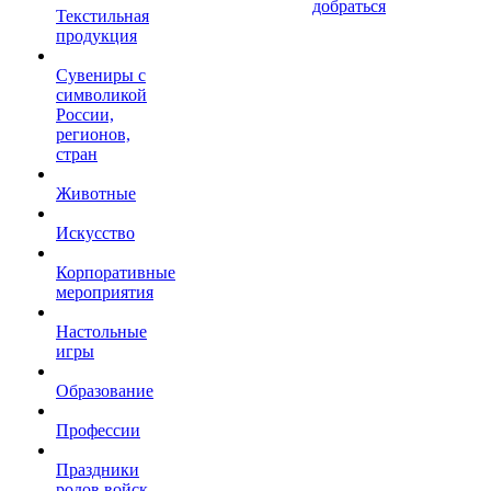
добраться
Текстильная
продукция
Сувениры с
символикой
России,
регионов,
стран
Животные
Искусство
Корпоративные
мероприятия
Настольные
игры
Образование
Профессии
Праздники
родов войск