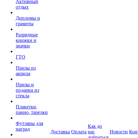
Активный
отдых
Дипломы и
грамоты
Разрядные
книжки и
значки
ГТО
Призы из
акрила
Призы и
подарки из
стекла
Плакетки,
панно, тарелки
Футляры для
Как до
наград
Доставка
Оплата
нас
Новости
Кон
добраться