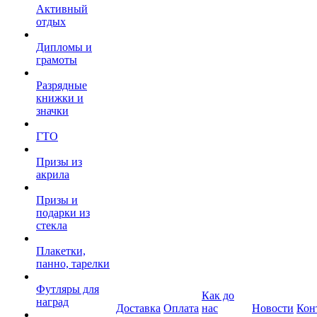
Активный
отдых
Дипломы и
грамоты
Разрядные
книжки и
значки
ГТО
Призы из
акрила
Призы и
подарки из
стекла
Плакетки,
панно, тарелки
Футляры для
Как до
наград
Доставка
Оплата
нас
Новости
Кон