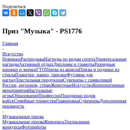
Поделиться
Приз "Музыка" - PS1776
Главная
-
Искусство
Новинки
Распродажа
Награды по видам спорта
Универсальные
награды
Активный отдых
Дипломы и грамоты
Разрядные
книжки и значки
ГТО
Призы из акрила
Призы и подарки из
стекла
Плакетки, панно, тарелки
Футляры для
наград
Текстильная продукция
Сувениры с символикой
России, регионов, стран
Животные
Искусство
Корпоративные
мероприятия
Настольные
игры
Образование
Профессии
Праздники родов
войск
Семейные торжества
Гравировка
Сувениры
Дополненная
реальность
-
Музыкальные призы
Музыкальные призы
Живопись
Театральные
конкурсы
Фотоработы