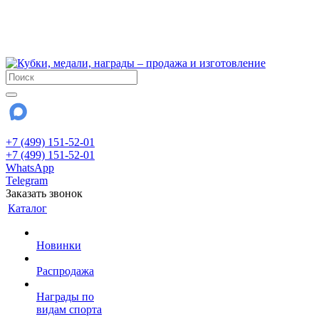
!!! Внимание !!!
6 и 7 августа - магазин работает до 18:00
15 августа - выходной
До сентября Воскресенье - выходной день.
+7 (499) 151-52-01
+7 (499) 151-52-01
WhatsApp
Telegram
Заказать звонок
Каталог
Новинки
Распродажа
Награды по
видам спорта