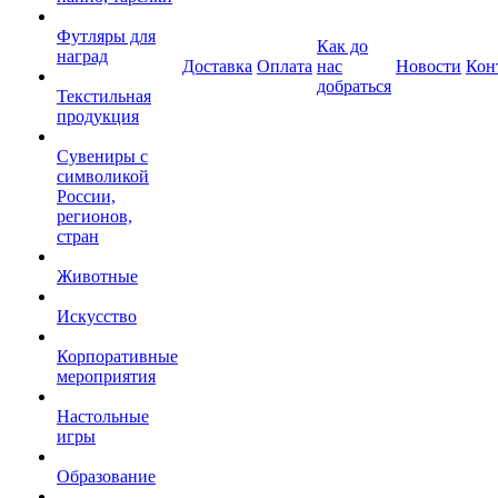
Футляры для
Как до
наград
Доставка
Оплата
нас
Новости
Кон
добраться
Текстильная
продукция
Сувениры с
символикой
России,
регионов,
стран
Животные
Искусство
Корпоративные
мероприятия
Настольные
игры
Образование