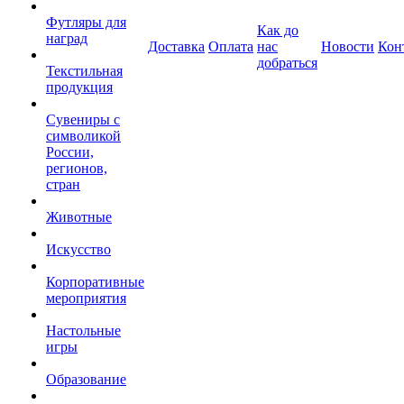
Футляры для
Как до
наград
Доставка
Оплата
нас
Новости
Кон
добраться
Текстильная
продукция
Сувениры с
символикой
России,
регионов,
стран
Животные
Искусство
Корпоративные
мероприятия
Настольные
игры
Образование