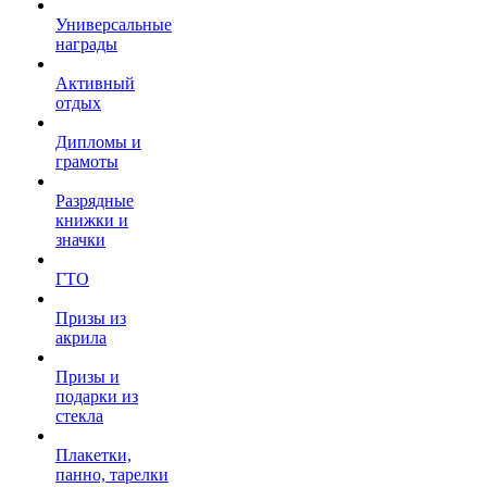
Универсальные
награды
Активный
отдых
Дипломы и
грамоты
Разрядные
книжки и
значки
ГТО
Призы из
акрила
Призы и
подарки из
стекла
Плакетки,
панно, тарелки