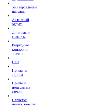
Универсальные
награды
Активный
отдых
Дипломы и
грамоты
Разрядные
книжки и
значки
ГТО
Призы из
акрила
Призы и
подарки из
стекла
Плакетки,
панно, тарелки