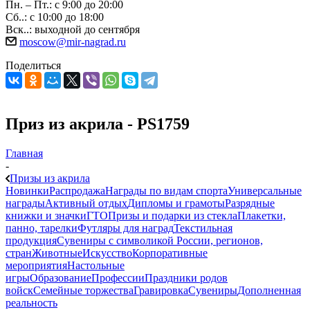
Пн. – Пт.: с 9:00 до 20:00
Сб..: с 10:00 до 18:00
Вск..: выходной до сентября
moscow@mir-nagrad.ru
Поделиться
Приз из акрила - PS1759
Главная
-
Призы из акрила
Новинки
Распродажа
Награды по видам спорта
Универсальные
награды
Активный отдых
Дипломы и грамоты
Разрядные
книжки и значки
ГТО
Призы и подарки из стекла
Плакетки,
панно, тарелки
Футляры для наград
Текстильная
продукция
Сувениры с символикой России, регионов,
стран
Животные
Искусство
Корпоративные
мероприятия
Настольные
игры
Образование
Профессии
Праздники родов
войск
Семейные торжества
Гравировка
Сувениры
Дополненная
реальность