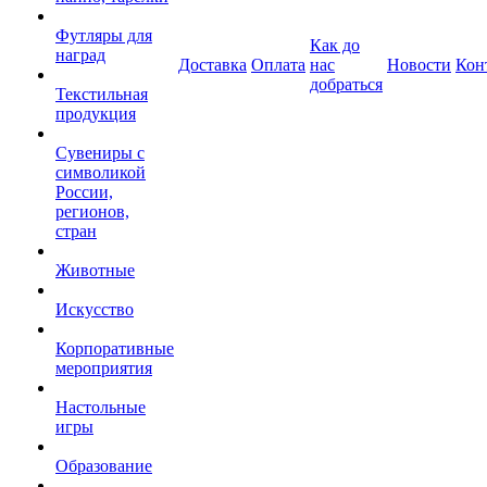
Футляры для
Как до
наград
Доставка
Оплата
нас
Новости
Кон
добраться
Текстильная
продукция
Сувениры с
символикой
России,
регионов,
стран
Животные
Искусство
Корпоративные
мероприятия
Настольные
игры
Образование