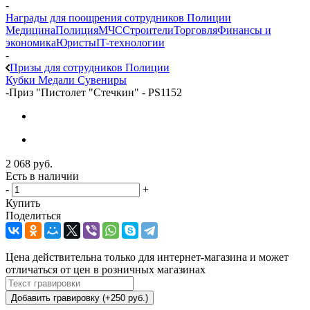
-
Награды для поощрения сотрудников Полиции
Медицина
Полиция
МЧС
Строители
Торговля
Финансы и
экономика
Юристы
IT-технологии
-
Призы для сотрудников Полиции
Кубки
Медали
Сувениры
-
Приз "Пистолет "Стечкин" - PS1152
2 068
руб.
Есть в наличии
-
+
Купить
Поделиться
Цена действительна только для интернет-магазина и может
отличаться от цен в розничных магазинах
Добавить гравировку (+250 руб.)