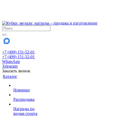
!!! Внимание !!!
6 и 7 августа - магазин работает до 18:00
15 августа - выходной
До сентября Воскресенье - выходной день.
+7 (499) 151-52-01
+7 (499) 151-52-01
WhatsApp
Telegram
Заказать звонок
Каталог
Новинки
Распродажа
Награды по
видам спорта