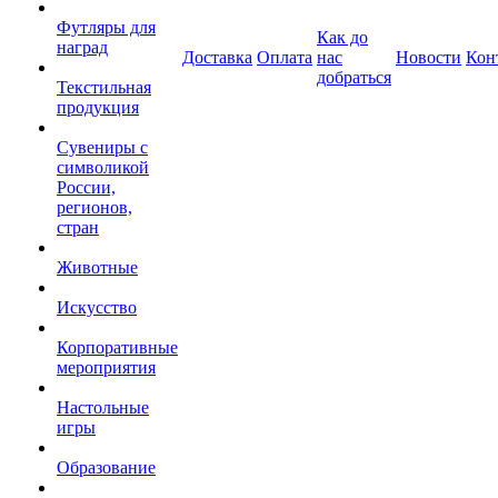
Футляры для
Как до
наград
Доставка
Оплата
нас
Новости
Кон
добраться
Текстильная
продукция
Сувениры с
символикой
России,
регионов,
стран
Животные
Искусство
Корпоративные
мероприятия
Настольные
игры
Образование