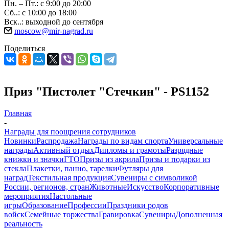
Пн. – Пт.: с 9:00 до 20:00
Сб..: с 10:00 до 18:00
Вск..: выходной до сентября
moscow@mir-nagrad.ru
Поделиться
Приз "Пистолет "Стечкин" - PS1152
Главная
-
Награды для поощрения сотрудников
Новинки
Распродажа
Награды по видам спорта
Универсальные
награды
Активный отдых
Дипломы и грамоты
Разрядные
книжки и значки
ГТО
Призы из акрила
Призы и подарки из
стекла
Плакетки, панно, тарелки
Футляры для
наград
Текстильная продукция
Сувениры с символикой
России, регионов, стран
Животные
Искусство
Корпоративные
мероприятия
Настольные
игры
Образование
Профессии
Праздники родов
войск
Семейные торжества
Гравировка
Сувениры
Дополненная
реальность