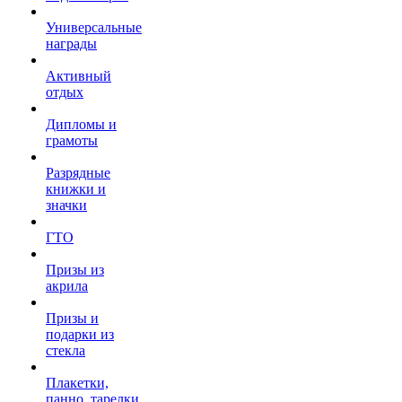
Универсальные
награды
Активный
отдых
Дипломы и
грамоты
Разрядные
книжки и
значки
ГТО
Призы из
акрила
Призы и
подарки из
стекла
Плакетки,
панно, тарелки