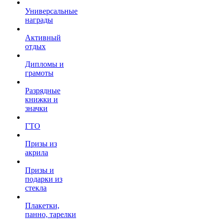
Универсальные
награды
Активный
отдых
Дипломы и
грамоты
Разрядные
книжки и
значки
ГТО
Призы из
акрила
Призы и
подарки из
стекла
Плакетки,
панно, тарелки