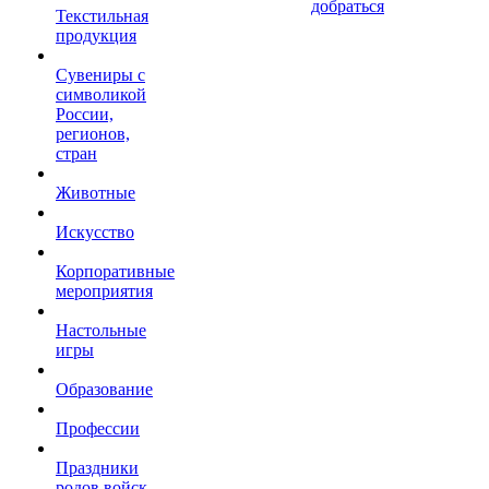
добраться
Текстильная
продукция
Сувениры с
символикой
России,
регионов,
стран
Животные
Искусство
Корпоративные
мероприятия
Настольные
игры
Образование
Профессии
Праздники
родов войск