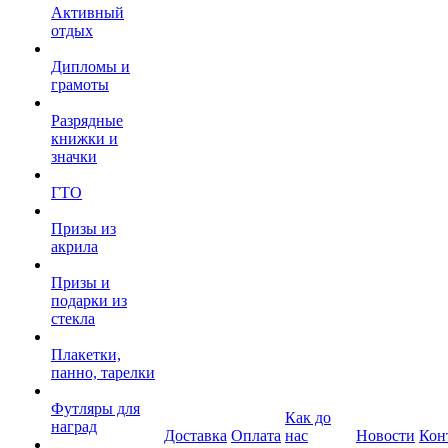
Активный
отдых
Дипломы и
грамоты
Разрядные
книжки и
значки
ГТО
Призы из
акрила
Призы и
подарки из
стекла
Плакетки,
панно, тарелки
Футляры для
Как до
наград
Доставка
Оплата
нас
Новости
Кон