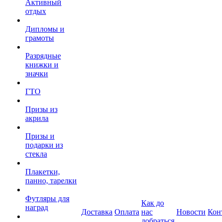
Активный
отдых
Дипломы и
грамоты
Разрядные
книжки и
значки
ГТО
Призы из
акрила
Призы и
подарки из
стекла
Плакетки,
панно, тарелки
Футляры для
Как до
наград
Доставка
Оплата
нас
Новости
Кон
добраться