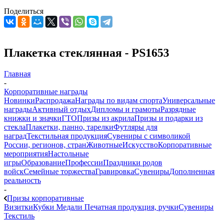
Поделиться
Плакетка стеклянная - PS1653
Главная
-
Корпоративные награды
Новинки
Распродажа
Награды по видам спорта
Универсальные
награды
Активный отдых
Дипломы и грамоты
Разрядные
книжки и значки
ГТО
Призы из акрила
Призы и подарки из
стекла
Плакетки, панно, тарелки
Футляры для
наград
Текстильная продукция
Сувениры с символикой
России, регионов, стран
Животные
Искусство
Корпоративные
мероприятия
Настольные
игры
Образование
Профессии
Праздники родов
войск
Семейные торжества
Гравировка
Сувениры
Дополненная
реальность
-
Призы корпоративные
Визитки
Кубки
Медали
Печатная продукция, ручки
Сувениры
Текстиль