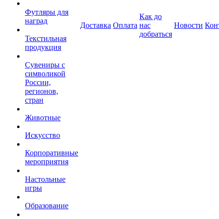
Футляры для
Как до
наград
Доставка
Оплата
нас
Новости
Кон
добраться
Текстильная
продукция
Сувениры с
символикой
России,
регионов,
стран
Животные
Искусство
Корпоративные
мероприятия
Настольные
игры
Образование