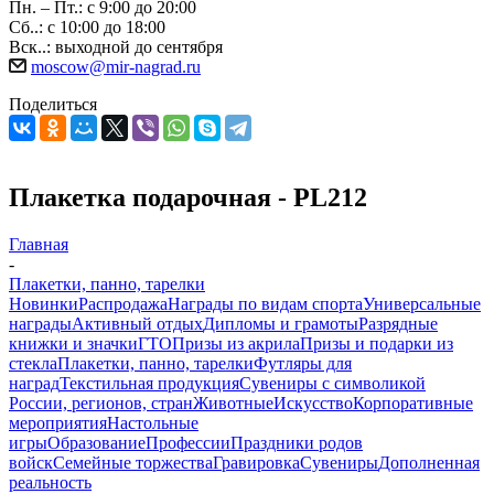
Пн. – Пт.: с 9:00 до 20:00
Сб..: с 10:00 до 18:00
Вск..: выходной до сентября
moscow@mir-nagrad.ru
Поделиться
Плакетка подарочная - PL212
Главная
-
Плакетки, панно, тарелки
Новинки
Распродажа
Награды по видам спорта
Универсальные
награды
Активный отдых
Дипломы и грамоты
Разрядные
книжки и значки
ГТО
Призы из акрила
Призы и подарки из
стекла
Плакетки, панно, тарелки
Футляры для
наград
Текстильная продукция
Сувениры с символикой
России, регионов, стран
Животные
Искусство
Корпоративные
мероприятия
Настольные
игры
Образование
Профессии
Праздники родов
войск
Семейные торжества
Гравировка
Сувениры
Дополненная
реальность