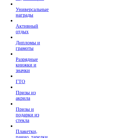
Универсальные
награды
Активный
отдых
Дипломы и
грамоты
Разрядные
книжки и
значки
ГТО
Призы из
акрила
Призы и
подарки из
стекла
Плакетки,
панно, тарелки