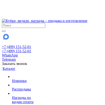
!!! Внимание !!!
6 и 7 августа - магазин работает до 18:00
15 августа - выходной
До сентября Воскресенье - выходной день.
+7 (499) 151-52-01
+7 (499) 151-52-01
WhatsApp
Telegram
Заказать звонок
Каталог
Новинки
Распродажа
Награды по
видам спорта