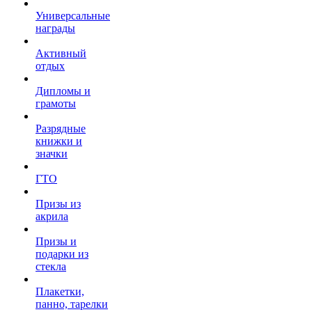
Универсальные
награды
Активный
отдых
Дипломы и
грамоты
Разрядные
книжки и
значки
ГТО
Призы из
акрила
Призы и
подарки из
стекла
Плакетки,
панно, тарелки