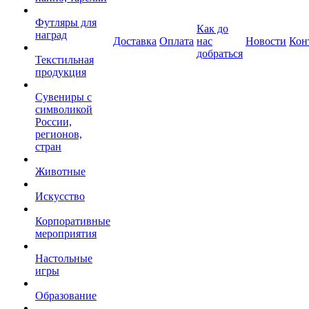
Футляры для
Как до
наград
Доставка
Оплата
нас
Новости
Кон
добраться
Текстильная
продукция
Сувениры с
символикой
России,
регионов,
стран
Животные
Искусство
Корпоративные
мероприятия
Настольные
игры
Образование