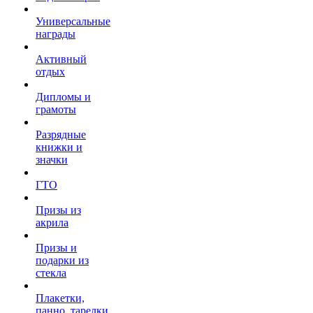
Универсальные
награды
Активный
отдых
Дипломы и
грамоты
Разрядные
книжки и
значки
ГТО
Призы из
акрила
Призы и
подарки из
стекла
Плакетки,
панно, тарелки