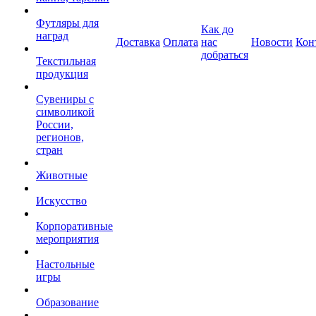
Футляры для
Как до
наград
Доставка
Оплата
нас
Новости
Кон
добраться
Текстильная
продукция
Сувениры с
символикой
России,
регионов,
стран
Животные
Искусство
Корпоративные
мероприятия
Настольные
игры
Образование