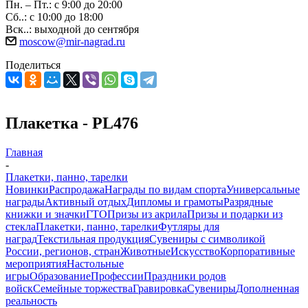
Пн. – Пт.: с 9:00 до 20:00
Сб..: с 10:00 до 18:00
Вск..: выходной до сентября
moscow@mir-nagrad.ru
Поделиться
Плакетка - PL476
Главная
-
Плакетки, панно, тарелки
Новинки
Распродажа
Награды по видам спорта
Универсальные
награды
Активный отдых
Дипломы и грамоты
Разрядные
книжки и значки
ГТО
Призы из акрила
Призы и подарки из
стекла
Плакетки, панно, тарелки
Футляры для
наград
Текстильная продукция
Сувениры с символикой
России, регионов, стран
Животные
Искусство
Корпоративные
мероприятия
Настольные
игры
Образование
Профессии
Праздники родов
войск
Семейные торжества
Гравировка
Сувениры
Дополненная
реальность