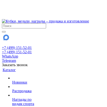
!!! Внимание !!!
6 и 7 августа - магазин работает до 18:00
15 августа - выходной
До сентября Воскресенье - выходной день.
+7 (499) 151-52-01
+7 (499) 151-52-01
WhatsApp
Telegram
Заказать звонок
Каталог
Новинки
Распродажа
Награды по
видам спорта