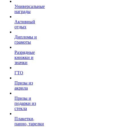
Универсальные
награды
Активный
отдых
Дипломы и
грамоты
Разрядные
книжки и
значки
ГТО
Призы из
акрила
Призы и
подарки из
стекла
Плакетки,
панно, тарелки