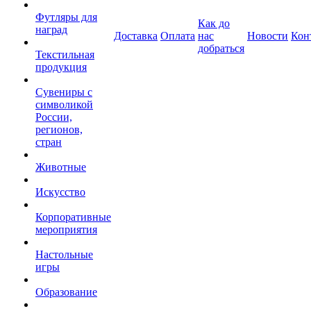
Футляры для
Как до
наград
Доставка
Оплата
нас
Новости
Кон
добраться
Текстильная
продукция
Сувениры с
символикой
России,
регионов,
стран
Животные
Искусство
Корпоративные
мероприятия
Настольные
игры
Образование