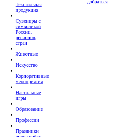
добраться
Текстильная
продукция
Сувениры с
символикой
России,
регионов,
стран
Животные
Искусство
Корпоративные
мероприятия
Настольные
игры
Образование
Профессии
Праздники
родов войск