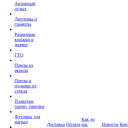
Активный
отдых
Дипломы и
грамоты
Разрядные
книжки и
значки
ГТО
Призы из
акрила
Призы и
подарки из
стекла
Плакетки,
панно, тарелки
Футляры для
Как до
наград
Доставка
Оплата
нас
Новости
Кон