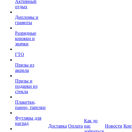
Активный
отдых
Дипломы и
грамоты
Разрядные
книжки и
значки
ГТО
Призы из
акрила
Призы и
подарки из
стекла
Плакетки,
панно, тарелки
Футляры для
Как до
наград
Доставка
Оплата
нас
Новости
Кон
добраться