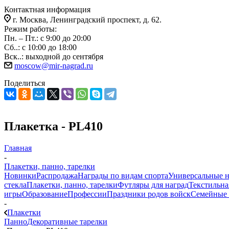
Контактная информация
г. Москва, Ленинградский проспект, д. 62.
Режим работы:
Пн. – Пт.: с 9:00 до 20:00
Сб..: с 10:00 до 18:00
Вск..: выходной до сентября
moscow@mir-nagrad.ru
Поделиться
Плакетка - PL410
Главная
-
Плакетки, панно, тарелки
Новинки
Распродажа
Награды по видам спорта
Универсальные 
стекла
Плакетки, панно, тарелки
Футляры для наград
Текстильна
игры
Образование
Профессии
Праздники родов войск
Семейные 
-
Плакетки
Панно
Декоративные тарелки