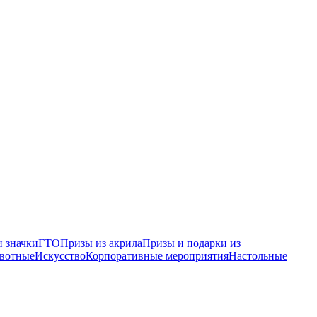
 значки
ГТО
Призы из акрила
Призы и подарки из
вотные
Искусство
Корпоративные мероприятия
Настольные