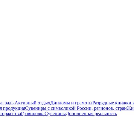
награды
Активный отдых
Дипломы и грамоты
Разрядные книжки и
я продукция
Сувениры с символикой России, регионов, стран
Жи
торжества
Гравировка
Сувениры
Дополненная реальность