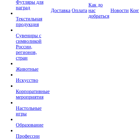
Футляры для
Как до
наград
Доставка
Оплата
нас
Новости
Кон
добраться
Текстильная
продукция
Сувениры с
символикой
России,
регионов,
стран
Животные
Искусство
Корпоративные
мероприятия
Настольные
игры
Образование
Профессии