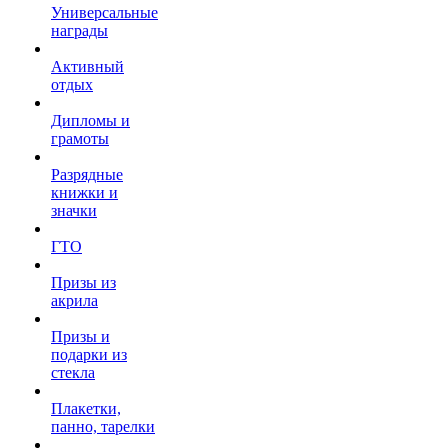
Универсальные
награды
Активный
отдых
Дипломы и
грамоты
Разрядные
книжки и
значки
ГТО
Призы из
акрила
Призы и
подарки из
стекла
Плакетки,
панно, тарелки