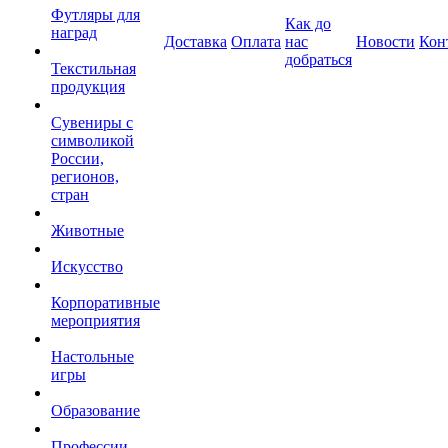
Футляры для
Как до
наград
Доставка
Оплата
нас
Новости
Кон
добраться
Текстильная
продукция
Сувениры с
символикой
России,
регионов,
стран
Животные
Искусство
Корпоративные
мероприятия
Настольные
игры
Образование
Профессии