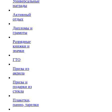
Универсальные
награды
Активный
отдых
Дипломы и
грамоты
Разрядные
книжки и
значки
ГТО
Призы из
акрила
Призы и
подарки из
стекла
Плакетки,
панно, тарелки