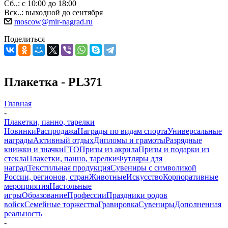
Сб..: с 10:00 до 18:00
Вск..: выходной до сентября
moscow@mir-nagrad.ru
Поделиться
Плакетка - PL371
Главная
-
Плакетки, панно, тарелки
Новинки
Распродажа
Награды по видам спорта
Универсальные
награды
Активный отдых
Дипломы и грамоты
Разрядные
книжки и значки
ГТО
Призы из акрила
Призы и подарки из
стекла
Плакетки, панно, тарелки
Футляры для
наград
Текстильная продукция
Сувениры с символикой
России, регионов, стран
Животные
Искусство
Корпоративные
мероприятия
Настольные
игры
Образование
Профессии
Праздники родов
войск
Семейные торжества
Гравировка
Сувениры
Дополненная
реальность
-