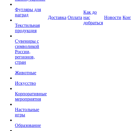
Футляры для
Как до
наград
Доставка
Оплата
нас
Новости
Кон
добраться
Текстильная
продукция
Сувениры с
символикой
России,
регионов,
стран
Животные
Искусство
Корпоративные
мероприятия
Настольные
игры
Образование