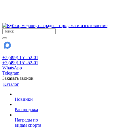
!!! Внимание !!!
6 и 7 августа - магазин работает до 18:00
15 августа - выходной
До сентября Воскресенье - выходной день.
+7 (499) 151-52-01
+7 (499) 151-52-01
WhatsApp
Telegram
Заказать звонок
Каталог
Новинки
Распродажа
Награды по
видам спорта