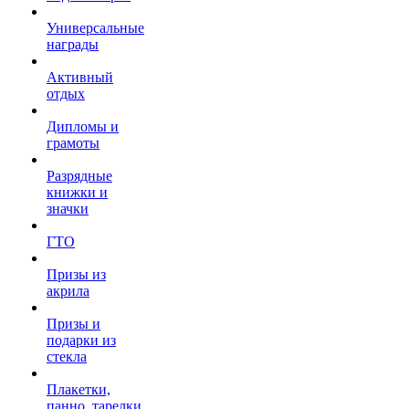
Универсальные
награды
Активный
отдых
Дипломы и
грамоты
Разрядные
книжки и
значки
ГТО
Призы из
акрила
Призы и
подарки из
стекла
Плакетки,
панно, тарелки