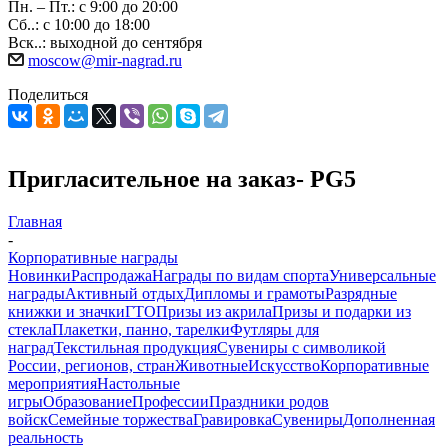
Пн. – Пт.: с 9:00 до 20:00
Сб..: с 10:00 до 18:00
Вск..: выходной до сентября
moscow@mir-nagrad.ru
Поделиться
Пригласительное на заказ- PG5
Главная
-
Корпоративные награды
Новинки
Распродажа
Награды по видам спорта
Универсальные
награды
Активный отдых
Дипломы и грамоты
Разрядные
книжки и значки
ГТО
Призы из акрила
Призы и подарки из
стекла
Плакетки, панно, тарелки
Футляры для
наград
Текстильная продукция
Сувениры с символикой
России, регионов, стран
Животные
Искусство
Корпоративные
мероприятия
Настольные
игры
Образование
Профессии
Праздники родов
войск
Семейные торжества
Гравировка
Сувениры
Дополненная
реальность