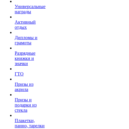
Универсальные
награды
Активный
отдых
Дипломы и
грамоты
Разрядные
книжки и
значки
ГТО
Призы из
акрила
Призы и
подарки из
стекла
Плакетки,
панно, тарелки