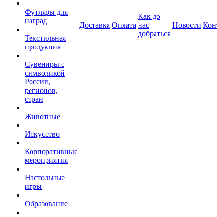
Футляры для
Как до
наград
Доставка
Оплата
нас
Новости
Кон
добраться
Текстильная
продукция
Сувениры с
символикой
России,
регионов,
стран
Животные
Искусство
Корпоративные
мероприятия
Настольные
игры
Образование