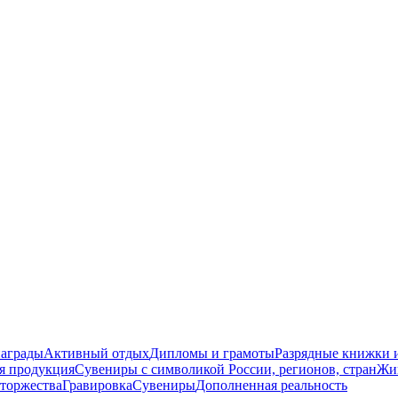
награды
Активный отдых
Дипломы и грамоты
Разрядные книжки и
я продукция
Сувениры с символикой России, регионов, стран
Жи
торжества
Гравировка
Сувениры
Дополненная реальность