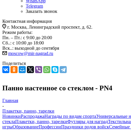
WhatsApp
Telegram
Заказать звонок
Контактная информация
г. Москва, Ленинградский проспект, д. 62.
Режим работы:
Пн. – Пт.: с 9:00 до 20:00
Сб..: с 10:00 до 18:00
Вск..: выходной до сентября
moscow@mir-nagrad.ru
Поделиться
Панно настенное со стеклом - PN4
Главная
-
Плакетки, панно, тарелки
Новинки
Распродажа
Награды по видам спорта
Универсальные 
стекла
Плакетки, панно, тарелки
Футляры для наград
Текстильна
игры
Образование
Профессии
Праздники родов войск
Семейные 