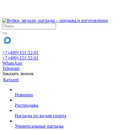
!!! Внимание !!!
28 июля и 3 августа - магазин работает до 18:00
До сентября Воскресенье - выходной день.
+7 (499) 151-52-01
+7 (499) 151-52-01
WhatsApp
Telegram
Заказать звонок
Каталог
Новинки
Распродажа
Награды по видам спорта
Универсальные награды