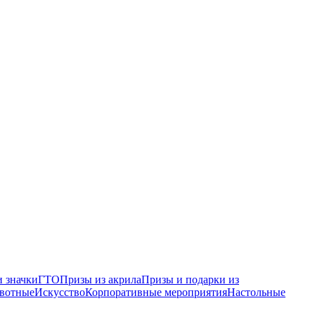
 значки
ГТО
Призы из акрила
Призы и подарки из
вотные
Искусство
Корпоративные мероприятия
Настольные