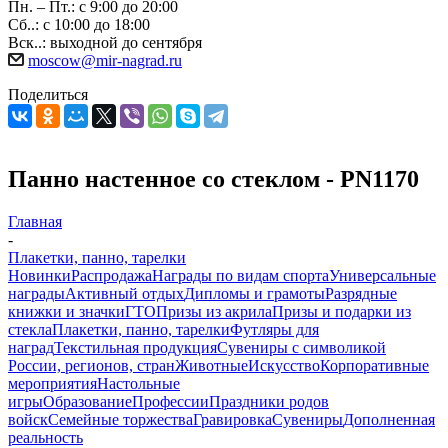
Пн. – Пт.: с 9:00 до 20:00
Сб..: с 10:00 до 18:00
Вск..: выходной до сентября
moscow@mir-nagrad.ru
Поделиться
Панно настенное со стеклом - PN1170
Главная
-
Плакетки, панно, тарелки
Новинки
Распродажа
Награды по видам спорта
Универсальные
награды
Активный отдых
Дипломы и грамоты
Разрядные
книжки и значки
ГТО
Призы из акрила
Призы и подарки из
стекла
Плакетки, панно, тарелки
Футляры для
наград
Текстильная продукция
Сувениры с символикой
России, регионов, стран
Животные
Искусство
Корпоративные
мероприятия
Настольные
игры
Образование
Профессии
Праздники родов
войск
Семейные торжества
Гравировка
Сувениры
Дополненная
реальность