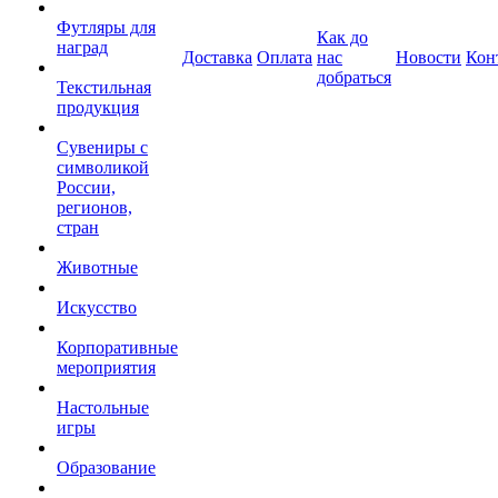
Футляры для
Как до
наград
Доставка
Оплата
нас
Новости
Кон
добраться
Текстильная
продукция
Сувениры с
символикой
России,
регионов,
стран
Животные
Искусство
Корпоративные
мероприятия
Настольные
игры
Образование