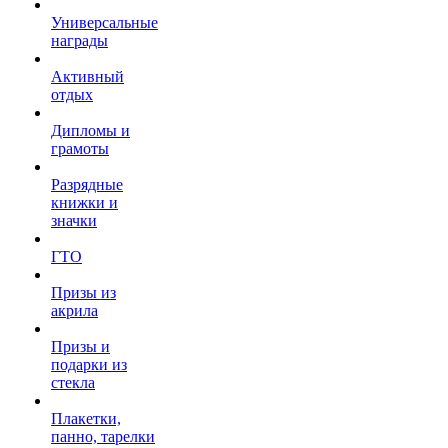
Универсальные
награды
Активный
отдых
Дипломы и
грамоты
Разрядные
книжки и
значки
ГТО
Призы из
акрила
Призы и
подарки из
стекла
Плакетки,
панно, тарелки