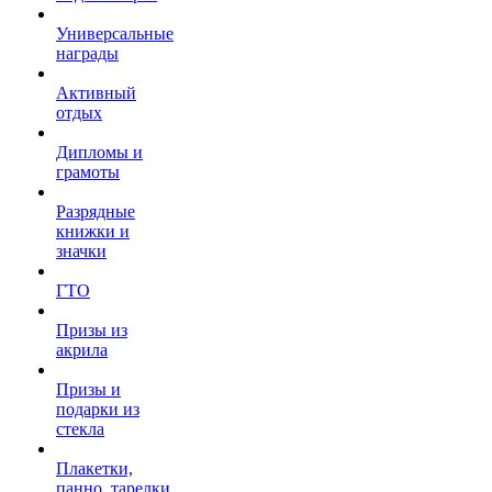
Универсальные
награды
Активный
отдых
Дипломы и
грамоты
Разрядные
книжки и
значки
ГТО
Призы из
акрила
Призы и
подарки из
стекла
Плакетки,
панно, тарелки