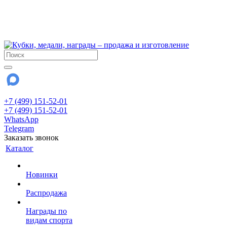
!!! Внимание !!!
6 и 7 августа - магазин работает до 18:00
15 августа - выходной
До сентября Воскресенье - выходной день.
+7 (499) 151-52-01
+7 (499) 151-52-01
WhatsApp
Telegram
Заказать звонок
Каталог
Новинки
Распродажа
Награды по
видам спорта