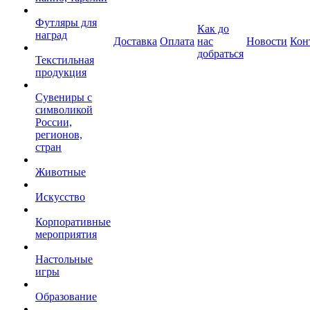
Футляры для
Как до
наград
Доставка
Оплата
нас
Новости
Кон
добраться
Текстильная
продукция
Сувениры с
символикой
России,
регионов,
стран
Животные
Искусство
Корпоративные
мероприятия
Настольные
игры
Образование