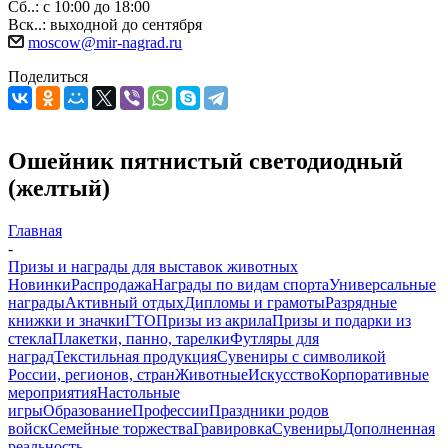
Сб..: с 10:00 до 18:00
Вск..: выходной до сентября
moscow@mir-nagrad.ru
Поделиться
Ошейник пятнистый светодиодный
(желтый)
Главная
-
Призы и награды для выставок животных
Новинки
Распродажа
Награды по видам спорта
Универсальные
награды
Активный отдых
Дипломы и грамоты
Разрядные
книжки и значки
ГТО
Призы из акрила
Призы и подарки из
стекла
Плакетки, панно, тарелки
Футляры для
наград
Текстильная продукция
Сувениры с символикой
России, регионов, стран
Животные
Искусство
Корпоративные
мероприятия
Настольные
игры
Образование
Профессии
Праздники родов
войск
Семейные торжества
Гравировка
Сувениры
Дополненная
реальность