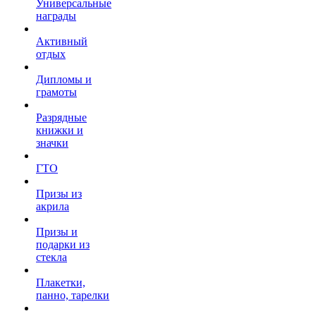
Универсальные
награды
Активный
отдых
Дипломы и
грамоты
Разрядные
книжки и
значки
ГТО
Призы из
акрила
Призы и
подарки из
стекла
Плакетки,
панно, тарелки