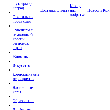
Футляры для
Как до
наград
Доставка
Оплата
нас
Новости
Кон
добраться
Текстильная
продукция
Сувениры с
символикой
России,
регионов,
стран
Животные
Искусство
Корпоративные
мероприятия
Настольные
игры
Образование
Профессии