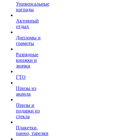
Универсальные
награды
Активный
отдых
Дипломы и
грамоты
Разрядные
книжки и
значки
ГТО
Призы из
акрила
Призы и
подарки из
стекла
Плакетки,
панно, тарелки