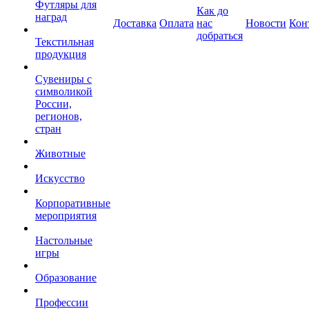
Футляры для
Как до
наград
Доставка
Оплата
нас
Новости
Кон
добраться
Текстильная
продукция
Сувениры с
символикой
России,
регионов,
стран
Животные
Искусство
Корпоративные
мероприятия
Настольные
игры
Образование
Профессии