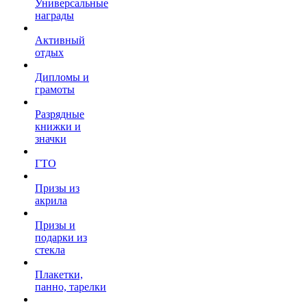
Универсальные
награды
Активный
отдых
Дипломы и
грамоты
Разрядные
книжки и
значки
ГТО
Призы из
акрила
Призы и
подарки из
стекла
Плакетки,
панно, тарелки