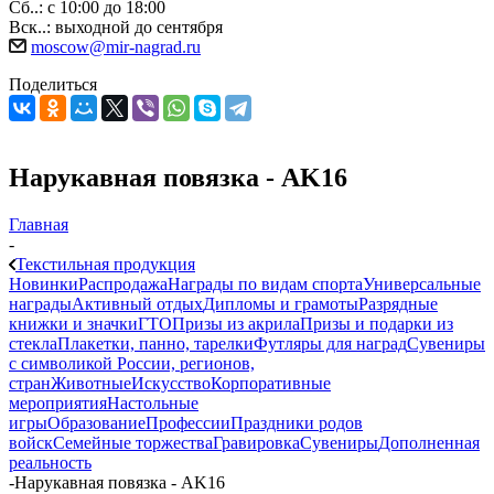
Сб..: с 10:00 до 18:00
Вск..: выходной до сентября
moscow@mir-nagrad.ru
Поделиться
Нарукавная повязка - AK16
Главная
-
Текстильная продукция
Новинки
Распродажа
Награды по видам спорта
Универсальные
награды
Активный отдых
Дипломы и грамоты
Разрядные
книжки и значки
ГТО
Призы из акрила
Призы и подарки из
стекла
Плакетки, панно, тарелки
Футляры для наград
Сувениры
с символикой России, регионов,
стран
Животные
Искусство
Корпоративные
мероприятия
Настольные
игры
Образование
Профессии
Праздники родов
войск
Семейные торжества
Гравировка
Сувениры
Дополненная
реальность
-
Нарукавная повязка - AK16