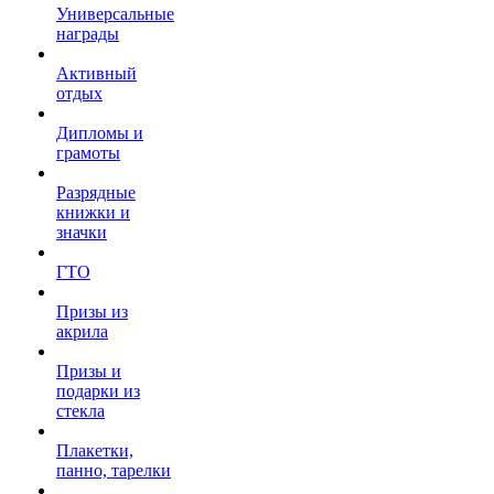
Универсальные
награды
Активный
отдых
Дипломы и
грамоты
Разрядные
книжки и
значки
ГТО
Призы из
акрила
Призы и
подарки из
стекла
Плакетки,
панно, тарелки