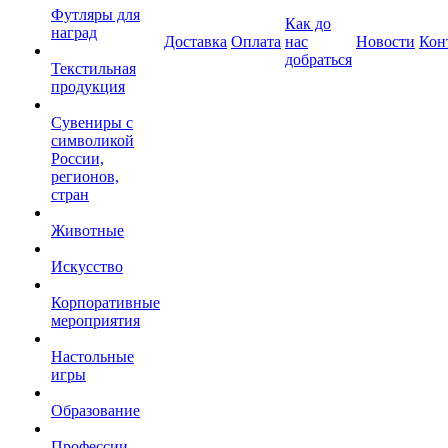
Футляры для
Как до
наград
Доставка
Оплата
нас
Новости
Кон
добраться
Текстильная
продукция
Сувениры с
символикой
России,
регионов,
стран
Животные
Искусство
Корпоративные
мероприятия
Настольные
игры
Образование
Профессии