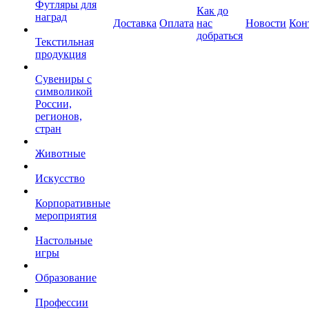
Футляры для
Как до
наград
Доставка
Оплата
нас
Новости
Кон
добраться
Текстильная
продукция
Сувениры с
символикой
России,
регионов,
стран
Животные
Искусство
Корпоративные
мероприятия
Настольные
игры
Образование
Профессии