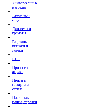
Универсальные
награды
Активный
отдых
Дипломы и
грамоты
Разрядные
книжки и
значки
ГТО
Призы из
акрила
Призы и
подарки из
стекла
Плакетки,
панно, тарелки