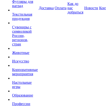
Футляры для
Как до
наград
Доставка
Оплата
нас
Новости
Кон
добраться
Текстильная
продукция
Сувениры с
символикой
России,
регионов,
стран
Животные
Искусство
Корпоративные
мероприятия
Настольные
игры
Образование
Профессии