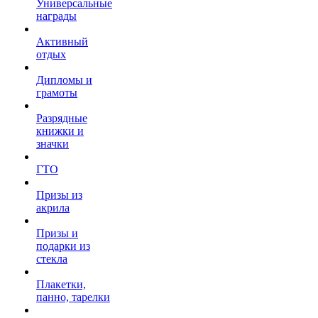
Универсальные
награды
Активный
отдых
Дипломы и
грамоты
Разрядные
книжки и
значки
ГТО
Призы из
акрила
Призы и
подарки из
стекла
Плакетки,
панно, тарелки