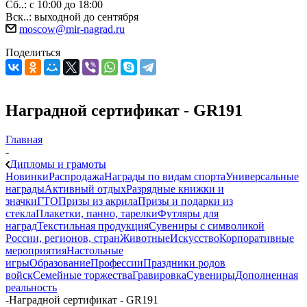
Сб..: с 10:00 до 18:00
Вск..: выходной до сентября
moscow@mir-nagrad.ru
Поделиться
Наградной сертификат - GR191
Главная
-
Дипломы и грамоты
Новинки
Распродажа
Награды по видам спорта
Универсальные
награды
Активный отдых
Разрядные книжки и
значки
ГТО
Призы из акрила
Призы и подарки из
стекла
Плакетки, панно, тарелки
Футляры для
наград
Текстильная продукция
Сувениры с символикой
России, регионов, стран
Животные
Искусство
Корпоративные
мероприятия
Настольные
игры
Образование
Профессии
Праздники родов
войск
Семейные торжества
Гравировка
Сувениры
Дополненная
реальность
-
Наградной сертификат - GR191