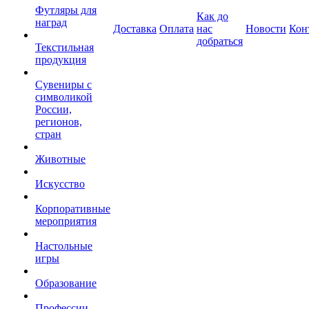
Футляры для
Как до
наград
Доставка
Оплата
нас
Новости
Кон
добраться
Текстильная
продукция
Сувениры с
символикой
России,
регионов,
стран
Животные
Искусство
Корпоративные
мероприятия
Настольные
игры
Образование
Профессии