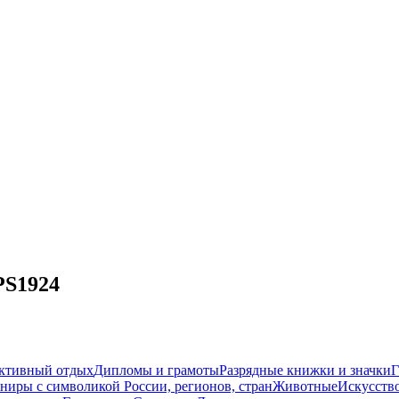
PS1924
ктивный отдых
Дипломы и грамоты
Разрядные книжки и значки
ниры с символикой России, регионов, стран
Животные
Искусств