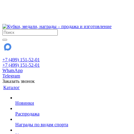
!!! Внимание !!!
6 и 7 августа - магазин работает до 18:00
15 августа - выходной
До сентября Воскресенье - выходной день.
+7 (499) 151-52-01
+7 (499) 151-52-01
WhatsApp
Telegram
Заказать звонок
Каталог
Новинки
Распродажа
Награды по видам спорта