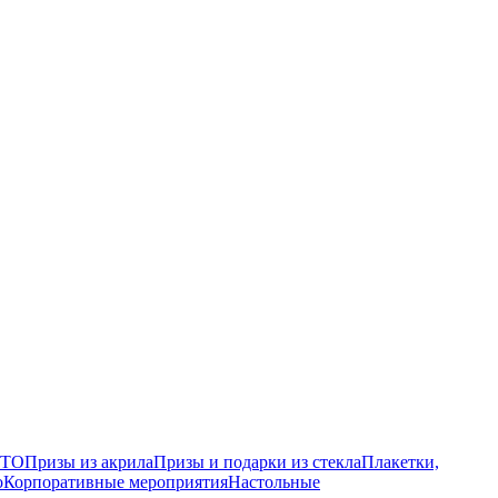
ГТО
Призы из акрила
Призы и подарки из стекла
Плакетки,
о
Корпоративные мероприятия
Настольные