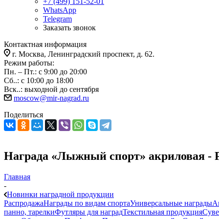
+7 (499) 151-52-01
WhatsApp
Telegram
Заказать звонок
Контактная информация
г. Москва, Ленинградский проспект, д. 62.
Режим работы:
Пн. – Пт.: с 9:00 до 20:00
Сб..: с 10:00 до 18:00
Вск..: выходной до сентября
moscow@mir-nagrad.ru
Поделиться
Награда «Лыжный спорт» акриловая - 
Главная
-
Новинки наградной продукции
Распродажа
Награды по видам спорта
Универсальные награды
А
панно, тарелки
Футляры для наград
Текстильная продукция
Суве