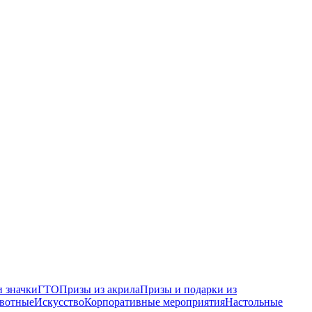
 значки
ГТО
Призы из акрила
Призы и подарки из
вотные
Искусство
Корпоративные мероприятия
Настольные