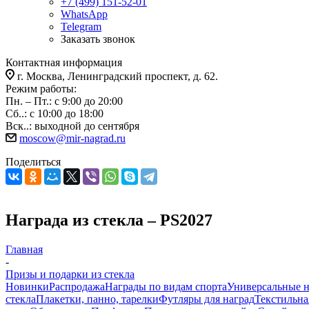
+7 (499) 151-52-01
WhatsApp
Telegram
Заказать звонок
Контактная информация
г. Москва, Ленинградский проспект, д. 62.
Режим работы:
Пн. – Пт.: с 9:00 до 20:00
Сб..: с 10:00 до 18:00
Вск..: выходной до сентября
moscow@mir-nagrad.ru
Поделиться
Награда из стекла – PS2027
Главная
-
Призы и подарки из стекла
Новинки
Распродажа
Награды по видам спорта
Универсальные 
стекла
Плакетки, панно, тарелки
Футляры для наград
Текстильна