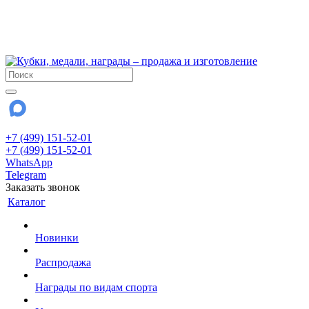
!!! Внимание !!!
6 и 7 августа - магазин работает до 18:00
15 августа - выходной
До сентября Воскресенье - выходной день.
+7 (499) 151-52-01
+7 (499) 151-52-01
WhatsApp
Telegram
Заказать звонок
Каталог
Новинки
Распродажа
Награды по видам спорта