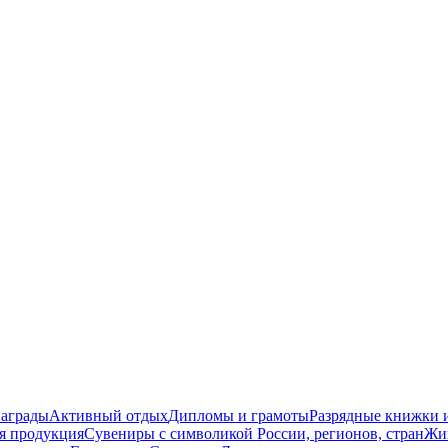
награды
Активный отдых
Дипломы и грамоты
Разрядные книжки и
я продукция
Сувениры с символикой России, регионов, стран
Жи