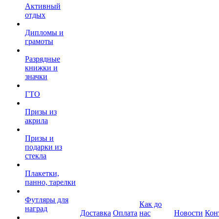
Активный
отдых
Дипломы и
грамоты
Разрядные
книжки и
значки
ГТО
Призы из
акрила
Призы и
подарки из
стекла
Плакетки,
панно, тарелки
Футляры для
Как до
наград
Доставка
Оплата
нас
Новости
Кон