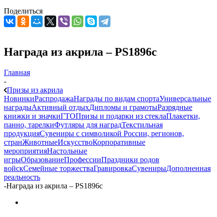
Поделиться
Награда из акрила – PS1896c
Главная
-
Призы из акрила
Новинки
Распродажа
Награды по видам спорта
Универсальные
награды
Активный отдых
Дипломы и грамоты
Разрядные
книжки и значки
ГТО
Призы и подарки из стекла
Плакетки,
панно, тарелки
Футляры для наград
Текстильная
продукция
Сувениры с символикой России, регионов,
стран
Животные
Искусство
Корпоративные
мероприятия
Настольные
игры
Образование
Профессии
Праздники родов
войск
Семейные торжества
Гравировка
Сувениры
Дополненная
реальность
-
Награда из акрила – PS1896c