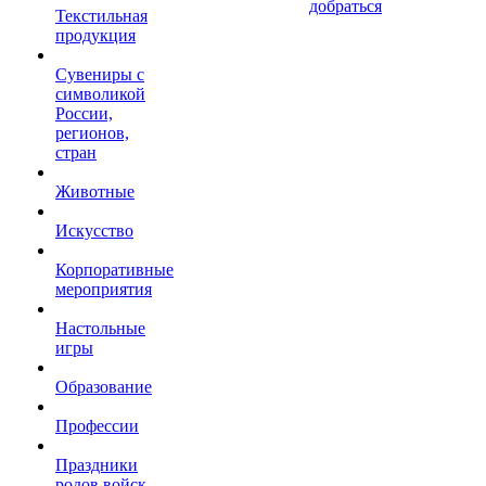
добраться
Текстильная
продукция
Сувениры с
символикой
России,
регионов,
стран
Животные
Искусство
Корпоративные
мероприятия
Настольные
игры
Образование
Профессии
Праздники
родов войск