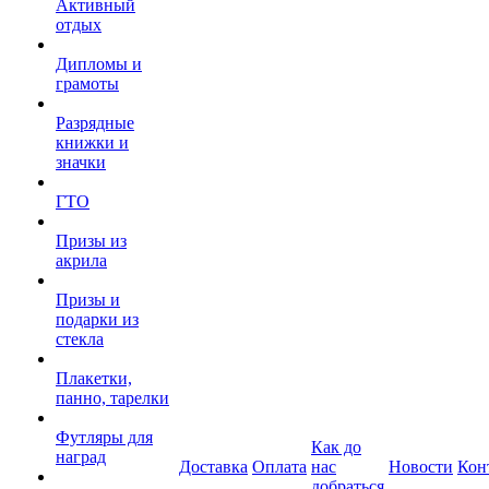
Активный
отдых
Дипломы и
грамоты
Разрядные
книжки и
значки
ГТО
Призы из
акрила
Призы и
подарки из
стекла
Плакетки,
панно, тарелки
Футляры для
Как до
наград
Доставка
Оплата
нас
Новости
Кон
добраться