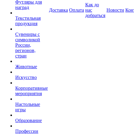
Футляры для
Как до
наград
Доставка
Оплата
нас
Новости
Кон
добраться
Текстильная
продукция
Сувениры с
символикой
России,
регионов,
стран
Животные
Искусство
Корпоративные
мероприятия
Настольные
игры
Образование
Профессии