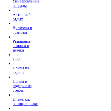
Универсальные
награды
Активный
отдых
Дипломы и
грамоты
Разрядные
книжки и
значки
ГТО
Призы из
акрила
Призы и
подарки из
стекла
Плакетки,
панно, тарелки