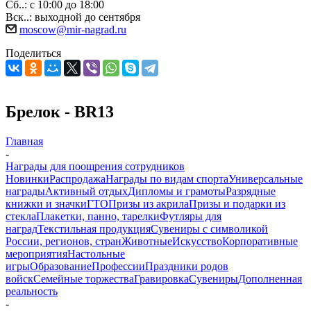
Сб..: с 10:00 до 18:00
Вск..: выходной до сентября
moscow@mir-nagrad.ru
Поделиться
Брелок - BR13
Главная
-
Награды для поощрения сотрудников
Новинки
Распродажа
Награды по видам спорта
Универсальные
награды
Активный отдых
Дипломы и грамоты
Разрядные
книжки и значки
ГТО
Призы из акрила
Призы и подарки из
стекла
Плакетки, панно, тарелки
Футляры для
наград
Текстильная продукция
Сувениры с символикой
России, регионов, стран
Животные
Искусство
Корпоративные
мероприятия
Настольные
игры
Образование
Профессии
Праздники родов
войск
Семейные торжества
Гравировка
Сувениры
Дополненная
реальность
-