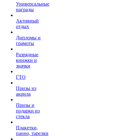
Универсальные
награды
Активный
отдых
Дипломы и
грамоты
Разрядные
книжки и
значки
ГТО
Призы из
акрила
Призы и
подарки из
стекла
Плакетки,
панно, тарелки