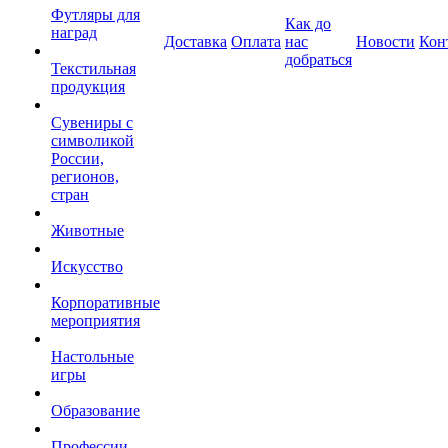
Футляры для
Как до
наград
Доставка
Оплата
нас
Новости
Кон
добраться
Текстильная
продукция
Сувениры с
символикой
России,
регионов,
стран
Животные
Искусство
Корпоративные
мероприятия
Настольные
игры
Образование
Профессии