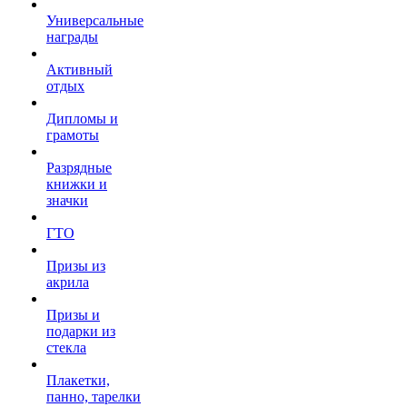
Универсальные
награды
Активный
отдых
Дипломы и
грамоты
Разрядные
книжки и
значки
ГТО
Призы из
акрила
Призы и
подарки из
стекла
Плакетки,
панно, тарелки