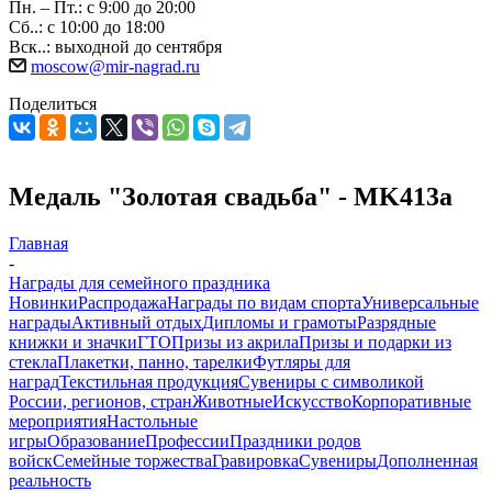
Пн. – Пт.: с 9:00 до 20:00
Сб..: с 10:00 до 18:00
Вск..: выходной до сентября
moscow@mir-nagrad.ru
Поделиться
Медаль "Золотая свадьба" - MK413a
Главная
-
Награды для семейного праздника
Новинки
Распродажа
Награды по видам спорта
Универсальные
награды
Активный отдых
Дипломы и грамоты
Разрядные
книжки и значки
ГТО
Призы из акрила
Призы и подарки из
стекла
Плакетки, панно, тарелки
Футляры для
наград
Текстильная продукция
Сувениры с символикой
России, регионов, стран
Животные
Искусство
Корпоративные
мероприятия
Настольные
игры
Образование
Профессии
Праздники родов
войск
Семейные торжества
Гравировка
Сувениры
Дополненная
реальность