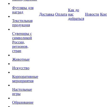
Футляры для
Как до
наград
Доставка
Оплата
нас
Новости
Кон
добраться
Текстильная
продукция
Сувениры с
символикой
России,
регионов,
стран
Животные
Искусство
Корпоративные
мероприятия
Настольные
игры
Образование