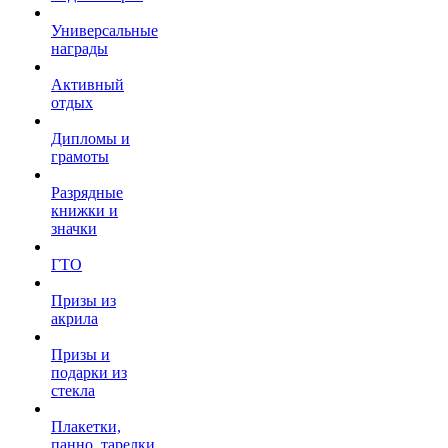
Универсальные
награды
Активный
отдых
Дипломы и
грамоты
Разрядные
книжки и
значки
ГТО
Призы из
акрила
Призы и
подарки из
стекла
Плакетки,
панно, тарелки