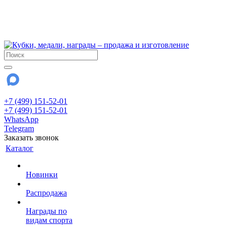
!!! Внимание !!!
6 и 7 августа - магазин работает до 18:00
15 августа - выходной
До сентября Воскресенье - выходной день.
+7 (499) 151-52-01
+7 (499) 151-52-01
WhatsApp
Telegram
Заказать звонок
Каталог
Новинки
Распродажа
Награды по
видам спорта