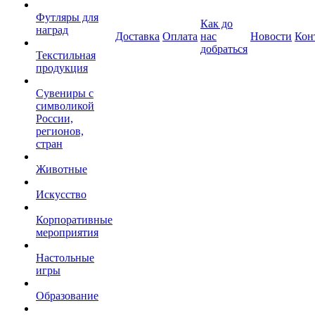
Футляры для
Как до
наград
Доставка
Оплата
нас
Новости
Кон
добраться
Текстильная
продукция
Сувениры с
символикой
России,
регионов,
стран
Животные
Искусство
Корпоративные
мероприятия
Настольные
игры
Образование