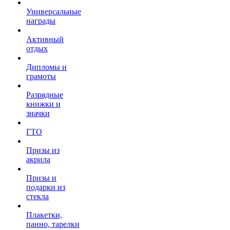
Универсальные
награды
Активный
отдых
Дипломы и
грамоты
Разрядные
книжки и
значки
ГТО
Призы из
акрила
Призы и
подарки из
стекла
Плакетки,
панно, тарелки