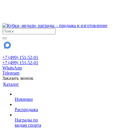
!!! Внимание !!!
6 и 7 августа - магазин работает до 18:00
15 августа - выходной
До сентября Воскресенье - выходной день.
+7 (499) 151-52-01
+7 (499) 151-52-01
WhatsApp
Telegram
Заказать звонок
Каталог
Новинки
Распродажа
Награды по
видам спорта