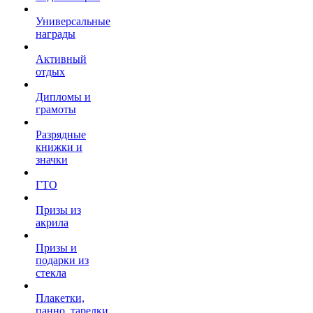
Универсальные
награды
Активный
отдых
Дипломы и
грамоты
Разрядные
книжки и
значки
ГТО
Призы из
акрила
Призы и
подарки из
стекла
Плакетки,
панно, тарелки