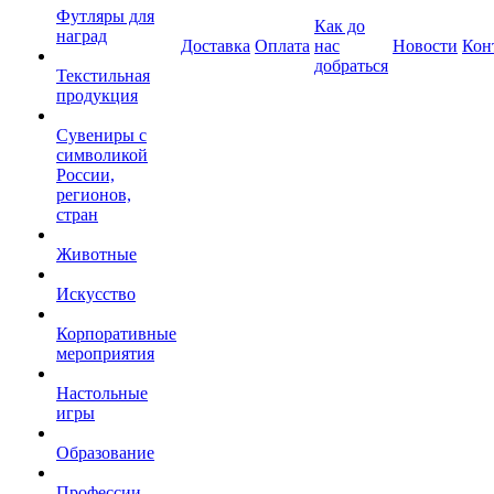
Футляры для
Как до
наград
Доставка
Оплата
нас
Новости
Кон
добраться
Текстильная
продукция
Сувениры с
символикой
России,
регионов,
стран
Животные
Искусство
Корпоративные
мероприятия
Настольные
игры
Образование
Профессии