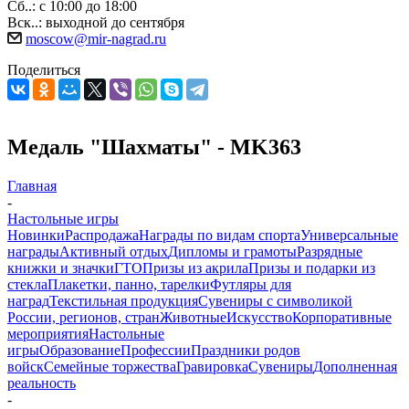
Сб..: с 10:00 до 18:00
Вск..: выходной до сентября
moscow@mir-nagrad.ru
Поделиться
Медаль "Шахматы" - MK363
Главная
-
Настольные игры
Новинки
Распродажа
Награды по видам спорта
Универсальные
награды
Активный отдых
Дипломы и грамоты
Разрядные
книжки и значки
ГТО
Призы из акрила
Призы и подарки из
стекла
Плакетки, панно, тарелки
Футляры для
наград
Текстильная продукция
Сувениры с символикой
России, регионов, стран
Животные
Искусство
Корпоративные
мероприятия
Настольные
игры
Образование
Профессии
Праздники родов
войск
Семейные торжества
Гравировка
Сувениры
Дополненная
реальность
-