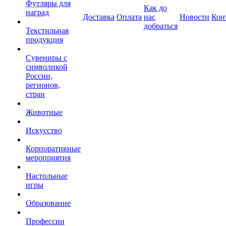
Футляры для
Как до
наград
Доставка
Оплата
нас
Новости
Кон
добраться
Текстильная
продукция
Сувениры с
символикой
России,
регионов,
стран
Животные
Искусство
Корпоративные
мероприятия
Настольные
игры
Образование
Профессии