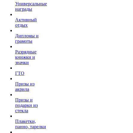
Универсальные
награды
Активный
отдых
Дипломы и
грамоты
Разрядные
книжки и
значки
ГТО
Призы из
акрила
Призы и
подарки из
стекла
Плакетки,
панно, тарелки