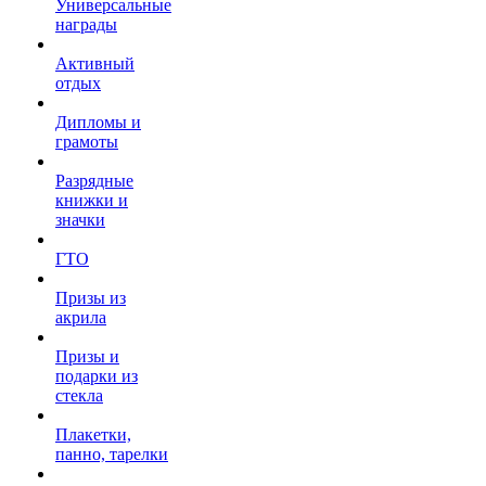
Универсальные
награды
Активный
отдых
Дипломы и
грамоты
Разрядные
книжки и
значки
ГТО
Призы из
акрила
Призы и
подарки из
стекла
Плакетки,
панно, тарелки