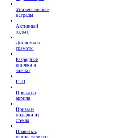
Универсальные
награды
Активный
отдых
Дипломы и
грамоты
Разрядные
книжки и
значки
ГТО
Призы из
акрила
Призы и
подарки из
стекла
Плакетки,
панно, тарелки