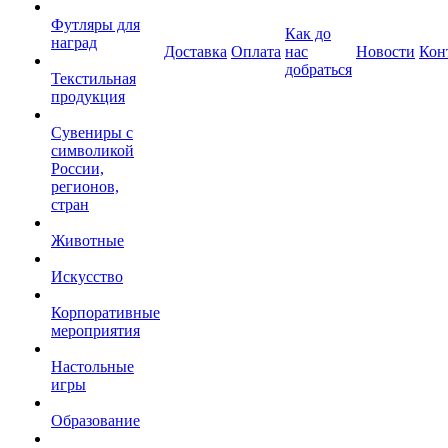
Футляры для
Как до
наград
Доставка
Оплата
нас
Новости
Кон
добраться
Текстильная
продукция
Сувениры с
символикой
России,
регионов,
стран
Животные
Искусство
Корпоративные
мероприятия
Настольные
игры
Образование