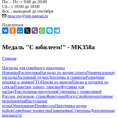
Пн. – Пт.: с 9:00 до 20:00
Сб..: с 10:00 до 18:00
Вск..: выходной до сентября
moscow@mir-nagrad.ru
Поделиться
Медаль "С юбилеем!" - MK358a
Главная
-
Награды для семейного праздника
Новинки
Распродажа
Награды по видам спорта
Универсальные
награды
Активный отдых
Дипломы и грамоты
Разрядные
книжки и значки
ГТО
Призы из акрила
Призы и подарки из
стекла
Плакетки, панно, тарелки
Футляры для
наград
Текстильная продукция
Сувениры с символикой
России, регионов, стран
Животные
Искусство
Корпоративные
мероприятия
Настольные
игры
Образование
Профессии
Праздники родов
войск
Семейные торжества
Гравировка
Сувениры
Дополненная
реальность