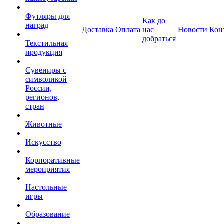
Футляры для
Как до
наград
Доставка
Оплата
нас
Новости
Кон
добраться
Текстильная
продукция
Сувениры с
символикой
России,
регионов,
стран
Животные
Искусство
Корпоративные
мероприятия
Настольные
игры
Образование