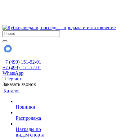
!!! Внимание !!!
6 и 7 августа - магазин работает до 18:00
15 августа - выходной
До сентября Воскресенье - выходной день.
+7 (499) 151-52-01
+7 (499) 151-52-01
WhatsApp
Telegram
Заказать звонок
Каталог
Новинки
Распродажа
Награды по
видам спорта