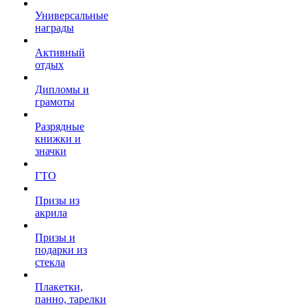
Универсальные
награды
Активный
отдых
Дипломы и
грамоты
Разрядные
книжки и
значки
ГТО
Призы из
акрила
Призы и
подарки из
стекла
Плакетки,
панно, тарелки