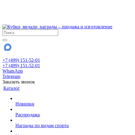
!!! Внимание !!!
6 и 7 августа - магазин работает до 18:00
15 августа - выходной
До сентября Воскресенье - выходной день.
+7 (499) 151-52-01
+7 (499) 151-52-01
WhatsApp
Telegram
Заказать звонок
Каталог
Новинки
Распродажа
Награды по видам спорта