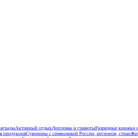
награды
Активный отдых
Дипломы и грамоты
Разрядные книжки и
я продукция
Сувениры с символикой России, регионов, стран
Жи