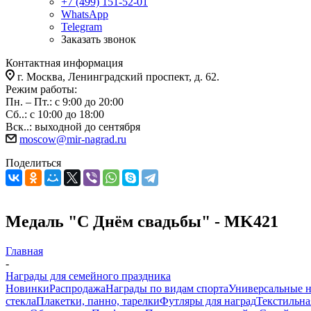
+7 (499) 151-52-01
WhatsApp
Telegram
Заказать звонок
Контактная информация
г. Москва, Ленинградский проспект, д. 62.
Режим работы:
Пн. – Пт.: с 9:00 до 20:00
Сб..: с 10:00 до 18:00
Вск..: выходной до сентября
moscow@mir-nagrad.ru
Поделиться
Медаль "С Днём свадьбы" - MK421
Главная
-
Награды для семейного праздника
Новинки
Распродажа
Награды по видам спорта
Универсальные 
стекла
Плакетки, панно, тарелки
Футляры для наград
Текстильна