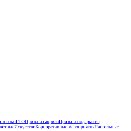
 значки
ГТО
Призы из акрила
Призы и подарки из
вотные
Искусство
Корпоративные мероприятия
Настольные