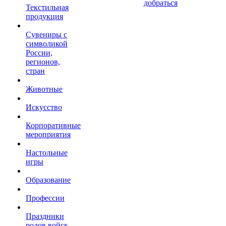
добраться
Текстильная
продукция
Сувениры с
символикой
России,
регионов,
стран
Животные
Искусство
Корпоративные
мероприятия
Настольные
игры
Образование
Профессии
Праздники
родов войск