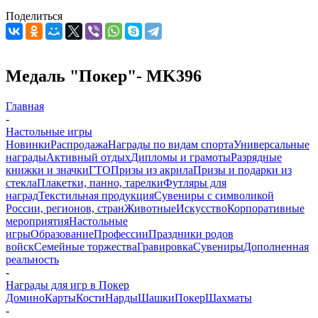
Поделиться
Медаль "Покер"- MK396
Главная
-
Настольные игры
Новинки
Распродажа
Награды по видам спорта
Универсальные
награды
Активный отдых
Дипломы и грамоты
Разрядные
книжки и значки
ГТО
Призы из акрила
Призы и подарки из
стекла
Плакетки, панно, тарелки
Футляры для
наград
Текстильная продукция
Сувениры с символикой
России, регионов, стран
Животные
Искусство
Корпоративные
мероприятия
Настольные
игры
Образование
Профессии
Праздники родов
войск
Семейные торжества
Гравировка
Сувениры
Дополненная
реальность
-
Награды для игр в Покер
Домино
Карты
Кости
Нарды
Шашки
Покер
Шахматы
-