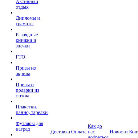
Активный
отдых
Дипломы и
грамоты
Разрядные
книжки и
значки
ГТО
Призы из
акрила
Призы и
подарки из
стекла
Плакетки,
панно, тарелки
Футляры для
Как до
наград
Доставка
Оплата
нас
Новости
Кон
добраться