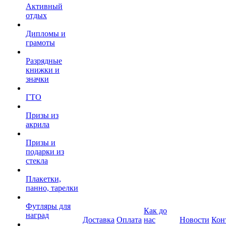
Активный
отдых
Дипломы и
грамоты
Разрядные
книжки и
значки
ГТО
Призы из
акрила
Призы и
подарки из
стекла
Плакетки,
панно, тарелки
Футляры для
Как до
наград
Доставка
Оплата
нас
Новости
Кон