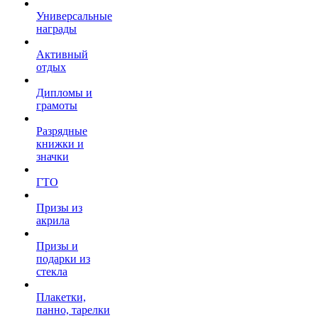
Универсальные
награды
Активный
отдых
Дипломы и
грамоты
Разрядные
книжки и
значки
ГТО
Призы из
акрила
Призы и
подарки из
стекла
Плакетки,
панно, тарелки