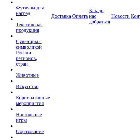
Футляры для
Как до
наград
Доставка
Оплата
нас
Новости
Кон
добраться
Текстильная
продукция
Сувениры с
символикой
России,
регионов,
стран
Животные
Искусство
Корпоративные
мероприятия
Настольные
игры
Образование