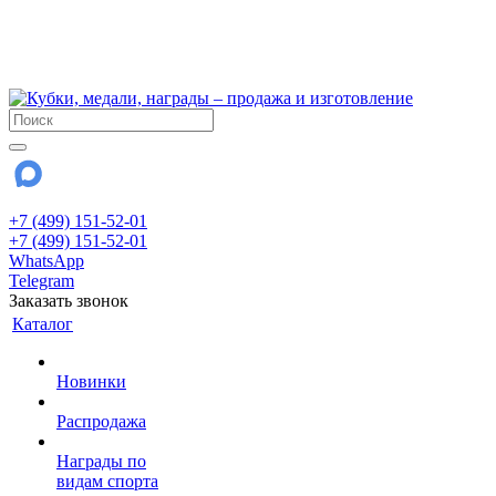
!!! Внимание !!!
6 и 7 августа - магазин работает до 18:00
15 августа - выходной
До сентября Воскресенье - выходной день.
+7 (499) 151-52-01
+7 (499) 151-52-01
WhatsApp
Telegram
Заказать звонок
Каталог
Новинки
Распродажа
Награды по
видам спорта