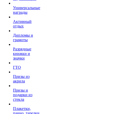
Универсальные
награды
Активный
отдых
Дипломы и
грамоты
Разрядные
книжки и
значки
ГТО
Призы из
акрила
Призы и
подарки из
стекла
Плакетки,
панно, тарелки