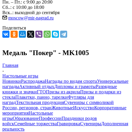
Пн. – Пт.: с 9:00 до 20:00
Сб..: с 10:00 до 18:00
Вск..: выходной до сентября
moscow@mir-nagrad.ru
Поделиться
Медаль "Покер" - MK1005
Главная
-
Настольные игры
Новинки
Распродажа
Награды по видам спорта
Универсальные
награды
Активный отдых
Дипломы и грамоты
Разрядные
книжки и значки
ГТО
Призы из акрила
Призы и подарки из
стекла
Плакетки, панно, тарелки
Футляры для
наград
Текстильная продукция
Сувениры с символикой
России, регионов, стран
Животные
Искусство
Корпоративные
мероприятия
Настольные
игры
Образование
Профессии
Праздники родов
войск
Семейные торжества
Гравировка
Сувениры
Дополненная
реальность