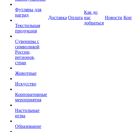
Футляры для
Как до
наград
Доставка
Оплата
нас
Новости
Кон
добраться
Текстильная
продукция
Сувениры с
символикой
России,
регионов,
стран
Животные
Искусство
Корпоративные
мероприятия
Настольные
игры
Образование