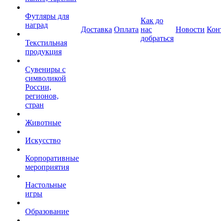
Футляры для
Как до
наград
Доставка
Оплата
нас
Новости
Кон
добраться
Текстильная
продукция
Сувениры с
символикой
России,
регионов,
стран
Животные
Искусство
Корпоративные
мероприятия
Настольные
игры
Образование