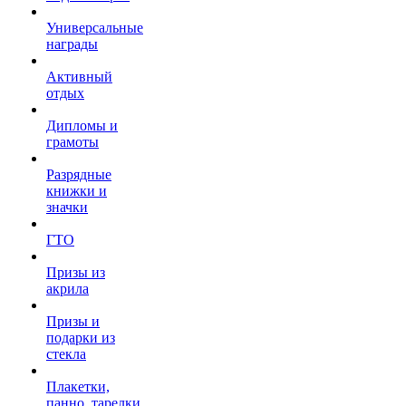
Универсальные
награды
Активный
отдых
Дипломы и
грамоты
Разрядные
книжки и
значки
ГТО
Призы из
акрила
Призы и
подарки из
стекла
Плакетки,
панно, тарелки