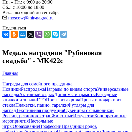
Пн. – Пт.: с 9:00 до 20:00
Сб..: с 10:00 до 18:00
Вск..: выходной до сентября
moscow@mir-nagrad.ru
Поделиться
Медаль наградная "Рубиновая
свадьба" - MK422c
Главная
-
Награды для семейного праздника
Новинки
Распродажа
Награды по видам спорта
Универсальные
награды
Активный отдых
Дипломы и грамоты
Разрядные
книжки и значки
ГТО
Призы из акрила
Призы и подарки из
стекла
Плакетки, панно, тарелки
Футляры для
наград
Текстильная продукция
Сувениры с символикой
России, регионов, стран
Животные
Искусство
Корпоративные
мероприятия
Настольные
игры
Образование
Профессии
Праздники родов
войск
Семейные торжества
Гравировка
Сувениры
Дополненная