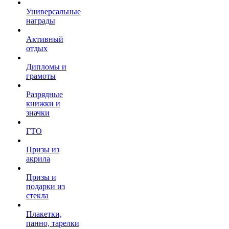
Универсальные
награды
Активный
отдых
Дипломы и
грамоты
Разрядные
книжки и
значки
ГТО
Призы из
акрила
Призы и
подарки из
стекла
Плакетки,
панно, тарелки