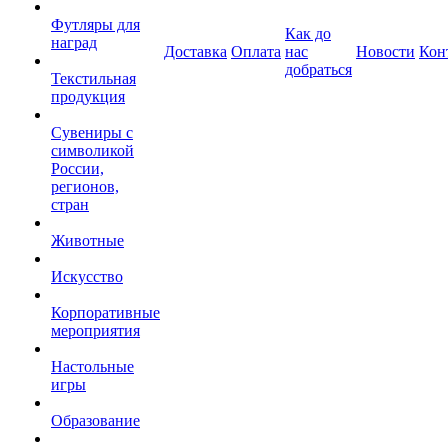
Футляры для
Как до
наград
Доставка
Оплата
нас
Новости
Кон
добраться
Текстильная
продукция
Сувениры с
символикой
России,
регионов,
стран
Животные
Искусство
Корпоративные
мероприятия
Настольные
игры
Образование