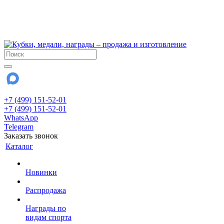
!!! Внимание !!!
6 и 7 августа - магазин работает до 18:00
15 августа - выходной
До сентября Воскресенье - выходной день.
+7 (499) 151-52-01
+7 (499) 151-52-01
WhatsApp
Telegram
Заказать звонок
Каталог
Новинки
Распродажа
Награды по
видам спорта