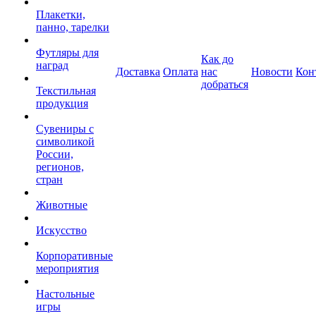
Плакетки,
панно, тарелки
Футляры для
Как до
наград
Доставка
Оплата
нас
Новости
Кон
добраться
Текстильная
продукция
Сувениры с
символикой
России,
регионов,
стран
Животные
Искусство
Корпоративные
мероприятия
Настольные
игры