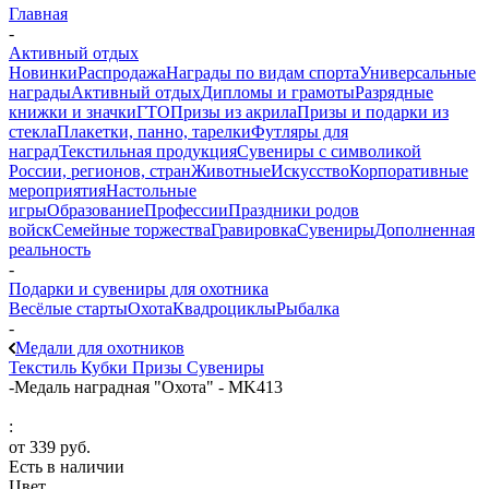
Главная
-
Активный отдых
Новинки
Распродажа
Награды по видам спорта
Универсальные
награды
Активный отдых
Дипломы и грамоты
Разрядные
книжки и значки
ГТО
Призы из акрила
Призы и подарки из
стекла
Плакетки, панно, тарелки
Футляры для
наград
Текстильная продукция
Сувениры с символикой
России, регионов, стран
Животные
Искусство
Корпоративные
мероприятия
Настольные
игры
Образование
Профессии
Праздники родов
войск
Семейные торжества
Гравировка
Сувениры
Дополненная
реальность
-
Подарки и сувениры для охотника
Весёлые старты
Охота
Квадроциклы
Рыбалка
-
Медали для охотников
Текстиль
Кубки
Призы
Сувениры
-
Медаль наградная "Охота" - MK413
:
от
339 руб.
Есть в наличии
Цвет