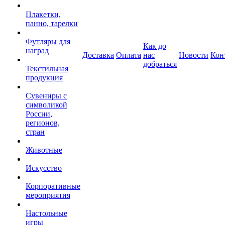
Плакетки,
панно, тарелки
Футляры для
Как до
наград
Доставка
Оплата
нас
Новости
Кон
добраться
Текстильная
продукция
Сувениры с
символикой
России,
регионов,
стран
Животные
Искусство
Корпоративные
мероприятия
Настольные
игры