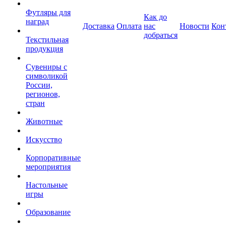
Футляры для
Как до
наград
Доставка
Оплата
нас
Новости
Кон
добраться
Текстильная
продукция
Сувениры с
символикой
России,
регионов,
стран
Животные
Искусство
Корпоративные
мероприятия
Настольные
игры
Образование