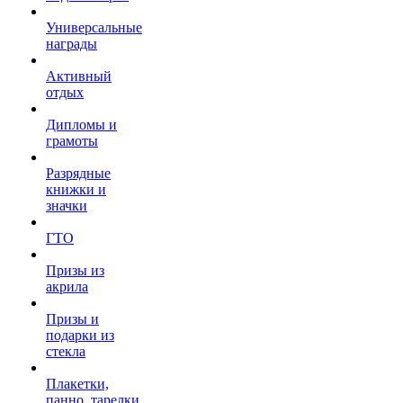
Универсальные
награды
Активный
отдых
Дипломы и
грамоты
Разрядные
книжки и
значки
ГТО
Призы из
акрила
Призы и
подарки из
стекла
Плакетки,
панно, тарелки