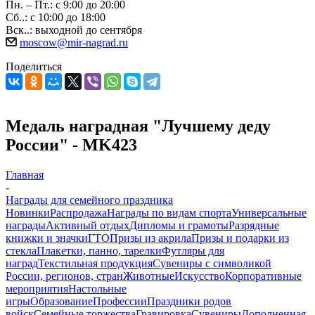
Пн. – Пт.: с 9:00 до 20:00
Сб..: с 10:00 до 18:00
Вск..: выходной до сентября
moscow@mir-nagrad.ru
Поделиться
Медаль наградная "Лучшему деду
России" - MK423
Главная
-
Награды для семейного праздника
Новинки
Распродажа
Награды по видам спорта
Универсальные
награды
Активный отдых
Дипломы и грамоты
Разрядные
книжки и значки
ГТО
Призы из акрила
Призы и подарки из
стекла
Плакетки, панно, тарелки
Футляры для
наград
Текстильная продукция
Сувениры с символикой
России, регионов, стран
Животные
Искусство
Корпоративные
мероприятия
Настольные
игры
Образование
Профессии
Праздники родов
войск
Семейные торжества
Гравировка
Сувениры
Дополненная