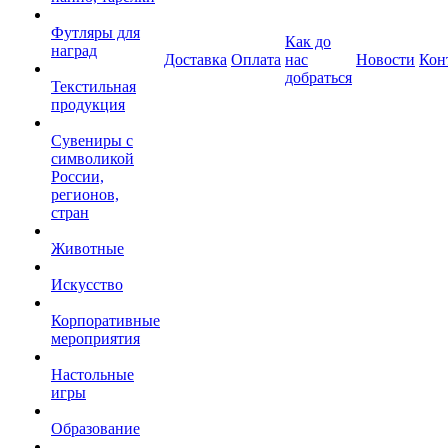
Футляры для
Как до
наград
Доставка
Оплата
нас
Новости
Кон
добраться
Текстильная
продукция
Сувениры с
символикой
России,
регионов,
стран
Животные
Искусство
Корпоративные
мероприятия
Настольные
игры
Образование