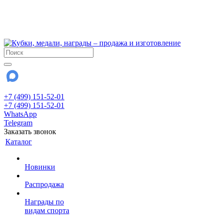
!!! Внимание !!!
6 и 7 августа - магазин работает до 18:00
15 августа - выходной
До сентября Воскресенье - выходной день.
+7 (499) 151-52-01
+7 (499) 151-52-01
WhatsApp
Telegram
Заказать звонок
Каталог
Новинки
Распродажа
Награды по
видам спорта