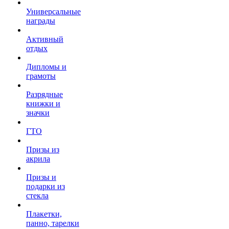
Универсальные
награды
Активный
отдых
Дипломы и
грамоты
Разрядные
книжки и
значки
ГТО
Призы из
акрила
Призы и
подарки из
стекла
Плакетки,
панно, тарелки