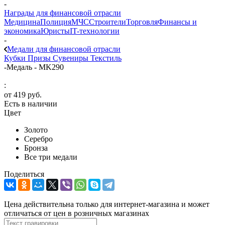
-
Награды для финансовой отрасли
Медицина
Полиция
МЧС
Строители
Торговля
Финансы и
экономика
Юристы
IT-технологии
-
Медали для финансовой отрасли
Кубки
Призы
Сувениры
Текстиль
-
Медаль - MK290
:
от
419 руб.
Есть в наличии
Цвет
Золото
Серебро
Бронза
Все три медали
Поделиться
Цена действительна только для интернет-магазина и может
отличаться от цен в розничных магазинах