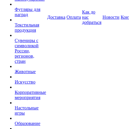
Футляры для
Как до
наград
Доставка
Оплата
нас
Новости
Кон
добраться
Текстильная
продукция
Сувениры с
символикой
России,
регионов,
стран
Животные
Искусство
Корпоративные
мероприятия
Настольные
игры
Образование