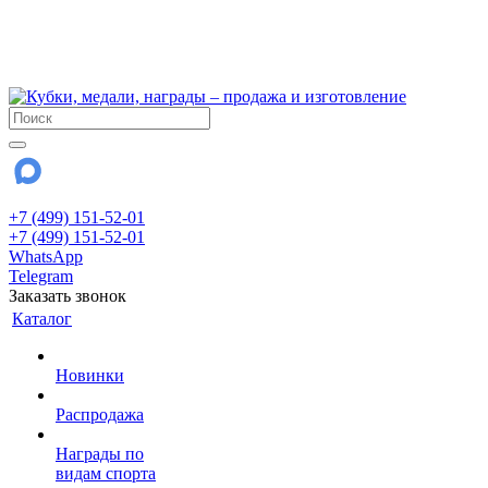
!!! Внимание !!!
6 и 7 августа - магазин работает до 18:00
15 августа - выходной
До сентября Воскресенье - выходной день.
+7 (499) 151-52-01
+7 (499) 151-52-01
WhatsApp
Telegram
Заказать звонок
Каталог
Новинки
Распродажа
Награды по
видам спорта