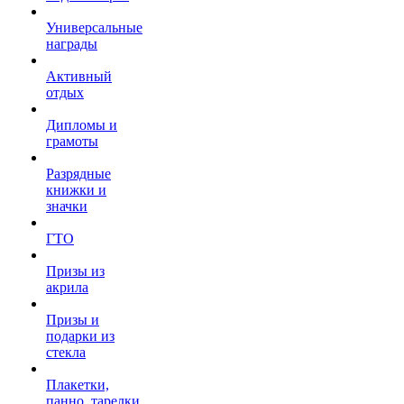
Универсальные
награды
Активный
отдых
Дипломы и
грамоты
Разрядные
книжки и
значки
ГТО
Призы из
акрила
Призы и
подарки из
стекла
Плакетки,
панно, тарелки