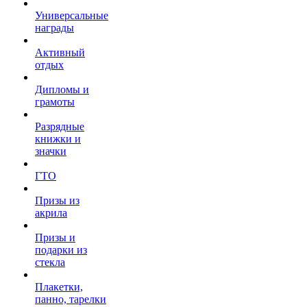
Универсальные
награды
Активный
отдых
Дипломы и
грамоты
Разрядные
книжки и
значки
ГТО
Призы из
акрила
Призы и
подарки из
стекла
Плакетки,
панно, тарелки