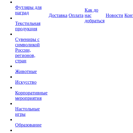
Футляры для
Как до
наград
Доставка
Оплата
нас
Новости
Кон
добраться
Текстильная
продукция
Сувениры с
символикой
России,
регионов,
стран
Животные
Искусство
Корпоративные
мероприятия
Настольные
игры
Образование