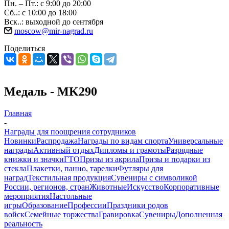
Пн. – Пт.: с 9:00 до 20:00
Сб..: с 10:00 до 18:00
Вск..: выходной до сентября
moscow@mir-nagrad.ru
Поделиться
Медаль - MK290
Главная
-
Награды для поощрения сотрудников
Новинки
Распродажа
Награды по видам спорта
Универсальные
награды
Активный отдых
Дипломы и грамоты
Разрядные
книжки и значки
ГТО
Призы из акрила
Призы и подарки из
стекла
Плакетки, панно, тарелки
Футляры для
наград
Текстильная продукция
Сувениры с символикой
России, регионов, стран
Животные
Искусство
Корпоративные
мероприятия
Настольные
игры
Образование
Профессии
Праздники родов
войск
Семейные торжества
Гравировка
Сувениры
Дополненная
реальность