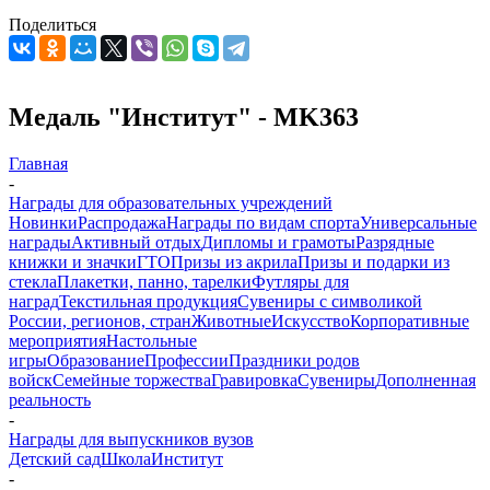
Поделиться
Медаль "Институт" - MK363
Главная
-
Награды для образовательных учреждений
Новинки
Распродажа
Награды по видам спорта
Универсальные
награды
Активный отдых
Дипломы и грамоты
Разрядные
книжки и значки
ГТО
Призы из акрила
Призы и подарки из
стекла
Плакетки, панно, тарелки
Футляры для
наград
Текстильная продукция
Сувениры с символикой
России, регионов, стран
Животные
Искусство
Корпоративные
мероприятия
Настольные
игры
Образование
Профессии
Праздники родов
войск
Семейные торжества
Гравировка
Сувениры
Дополненная
реальность
-
Награды для выпускников вузов
Детский сад
Школа
Институт
-