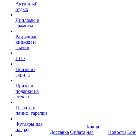
Активный
отдых
Дипломы и
грамоты
Разрядные
книжки и
значки
ГТО
Призы из
акрила
Призы и
подарки из
стекла
Плакетки,
панно, тарелки
Футляры для
Как до
наград
Доставка
Оплата
нас
Новости
Кон