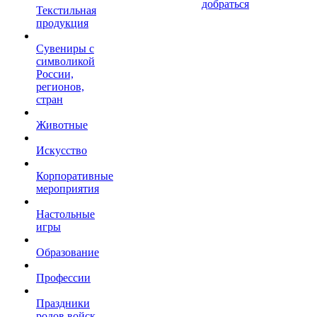
добраться
Текстильная
продукция
Сувениры с
символикой
России,
регионов,
стран
Животные
Искусство
Корпоративные
мероприятия
Настольные
игры
Образование
Профессии
Праздники
родов войск