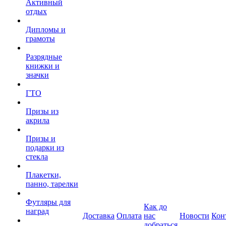
Активный
отдых
Дипломы и
грамоты
Разрядные
книжки и
значки
ГТО
Призы из
акрила
Призы и
подарки из
стекла
Плакетки,
панно, тарелки
Футляры для
Как до
наград
Доставка
Оплата
нас
Новости
Кон
добраться