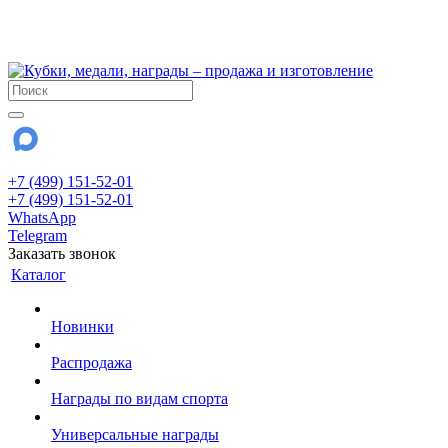
!!! Внимание !!!
28 июля и 3 августа - магазин работает до 18:00
До сентября Воскресенье - выходной день.
+7 (499) 151-52-01
+7 (499) 151-52-01
WhatsApp
Telegram
Заказать звонок
Каталог
Новинки
Распродажа
Награды по видам спорта
Универсальные награды