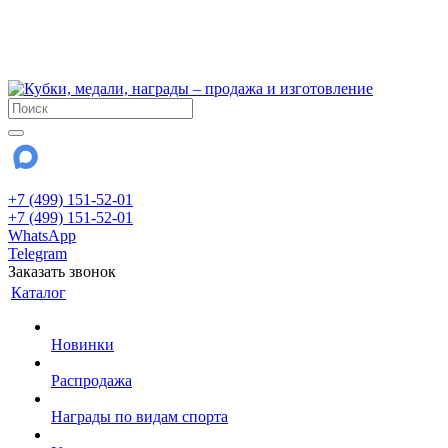
!!! Внимание !!!
6 и 7 августа - магазин работает до 18:00
15 августа - выходной
До сентября Воскресенье - выходной день.
+7 (499) 151-52-01
+7 (499) 151-52-01
WhatsApp
Telegram
Заказать звонок
Каталог
Новинки
Распродажа
Награды по видам спорта