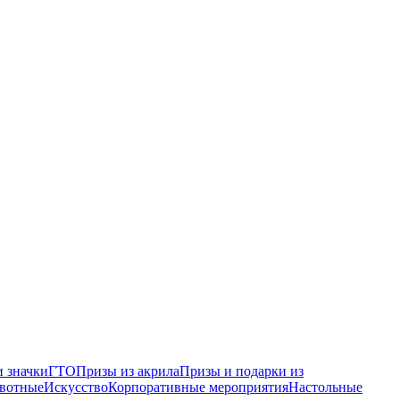
 значки
ГТО
Призы из акрила
Призы и подарки из
вотные
Искусство
Корпоративные мероприятия
Настольные