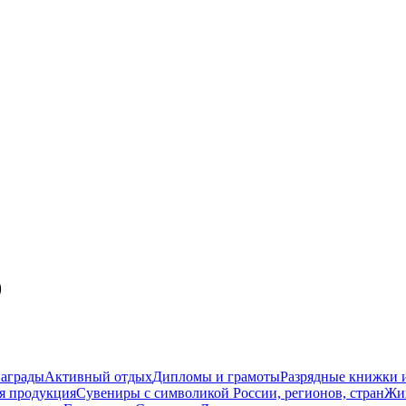
0
награды
Активный отдых
Дипломы и грамоты
Разрядные книжки и
я продукция
Сувениры с символикой России, регионов, стран
Жи