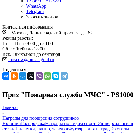
+7 (499) 151-52-01
WhatsApp
Telegram
Заказать звонок
Контактная информация
г. Москва, Ленинградский проспект, д. 62.
Режим работы:
Пн. – Пт.: с 9:00 до 20:00
Сб..: с 10:00 до 18:00
Вск..: выходной до сентября
moscow@mir-nagrad.ru
Поделиться
Приз "Пожарная служба МЧС" - PS100
Главная
-
Награды для поощрения сотрудников
Новинки
Распродажа
Награды по видам спорта
Универсальные 
стекла
Плакетки, панно, тарелки
Футляры для наград
Текстильна