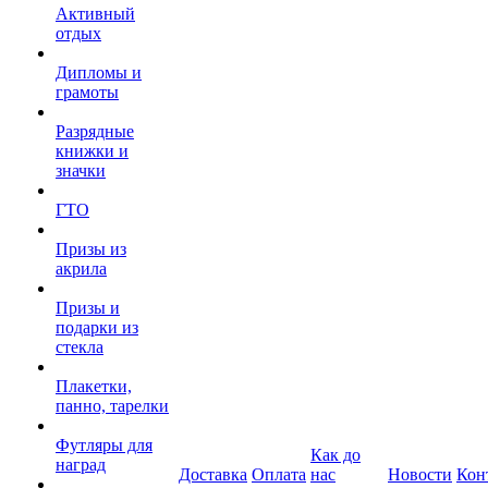
Активный
отдых
Дипломы и
грамоты
Разрядные
книжки и
значки
ГТО
Призы из
акрила
Призы и
подарки из
стекла
Плакетки,
панно, тарелки
Футляры для
Как до
наград
Доставка
Оплата
нас
Новости
Кон