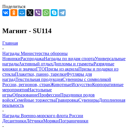
Поделиться
Магнит - SU114
Главная
-
Награды Министерства обороны
Новинки
Распродажа
Награды по видам спорта
Универсальные
награды
Активный отдых
Дипломы и грамоты
Разрядные
книжки и значки
ГТО
Призы из акрила
Призы и подарки из
стекла
Плакетки, панно, тарелки
Футляры для
наград
Текстильная продукция
Сувениры с символикой
России, регионов, стран
Животные
Искусство
Корпоративные
мероприятия
Настольные
игры
Образование
Профессии
Праздники родов
войск
Семейные торжества
Гравировка
Сувениры
Дополненная
реальность
-
Награды Военно-морского флота России
Десантники
Лётчики
Моряки
Пограничники
-