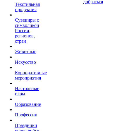
добраться
Текстильная
продукция
Сувениры с
символикой
России,
регионов,
стран
Животные
Искусство
Корпоративные
мероприятия
Настольные
игры
Образование
Профессии
Праздники
родов войск