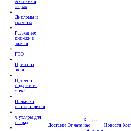
Активный
отдых
Дипломы и
грамоты
Разрядные
книжки и
значки
ГТО
Призы из
акрила
Призы и
подарки из
стекла
Плакетки,
панно, тарелки
Футляры для
Как до
наград
Доставка
Оплата
нас
Новости
Кон
добраться