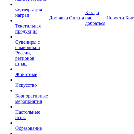
Футляры для
Как до
наград
Доставка
Оплата
нас
Новости
Кон
добраться
Текстильная
продукция
Сувениры с
символикой
России,
регионов,
стран
Животные
Искусство
Корпоративные
мероприятия
Настольные
игры
Образование