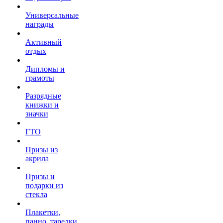
Универсальные
награды
Активный
отдых
Дипломы и
грамоты
Разрядные
книжки и
значки
ГТО
Призы из
акрила
Призы и
подарки из
стекла
Плакетки,
панно, тарелки