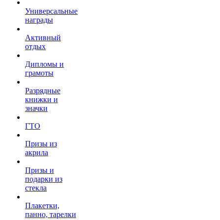
Универсальные
награды
Активный
отдых
Дипломы и
грамоты
Разрядные
книжки и
значки
ГТО
Призы из
акрила
Призы и
подарки из
стекла
Плакетки,
панно, тарелки