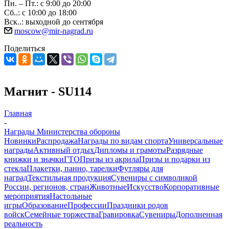
Пн. – Пт.: с 9:00 до 20:00
Сб..: с 10:00 до 18:00
Вск..: выходной до сентября
moscow@mir-nagrad.ru
Поделиться
Магнит - SU114
Главная
-
Награды Министерства обороны
Новинки
Распродажа
Награды по видам спорта
Универсальные
награды
Активный отдых
Дипломы и грамоты
Разрядные
книжки и значки
ГТО
Призы из акрила
Призы и подарки из
стекла
Плакетки, панно, тарелки
Футляры для
наград
Текстильная продукция
Сувениры с символикой
России, регионов, стран
Животные
Искусство
Корпоративные
мероприятия
Настольные
игры
Образование
Профессии
Праздники родов
войск
Семейные торжества
Гравировка
Сувениры
Дополненная
реальность