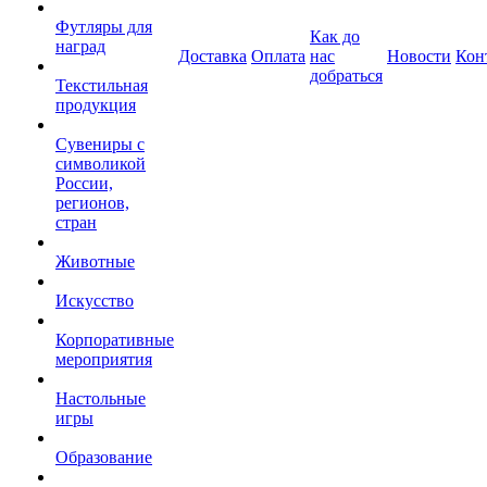
Футляры для
Как до
наград
Доставка
Оплата
нас
Новости
Кон
добраться
Текстильная
продукция
Сувениры с
символикой
России,
регионов,
стран
Животные
Искусство
Корпоративные
мероприятия
Настольные
игры
Образование