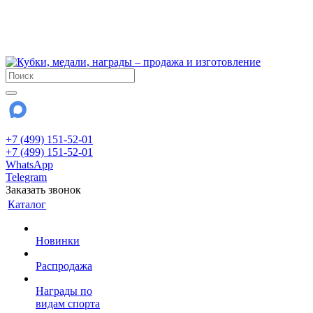
!!! Внимание !!!
6 и 7 августа - магазин работает до 18:00
15 августа - выходной
До сентября Воскресенье - выходной день.
+7 (499) 151-52-01
+7 (499) 151-52-01
WhatsApp
Telegram
Заказать звонок
Каталог
Новинки
Распродажа
Награды по
видам спорта