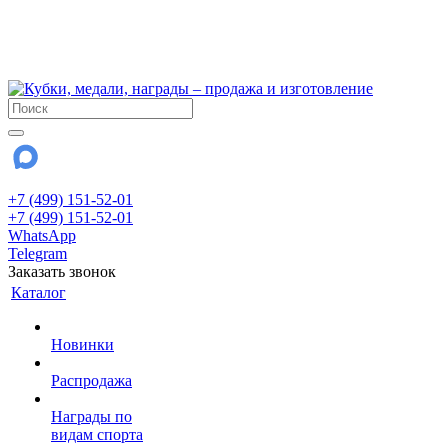
!!! Внимание !!!
6 и 7 августа - магазин работает до 18:00
15 августа - выходной
До сентября Воскресенье - выходной день.
+7 (499) 151-52-01
+7 (499) 151-52-01
WhatsApp
Telegram
Заказать звонок
Каталог
Новинки
Распродажа
Награды по
видам спорта