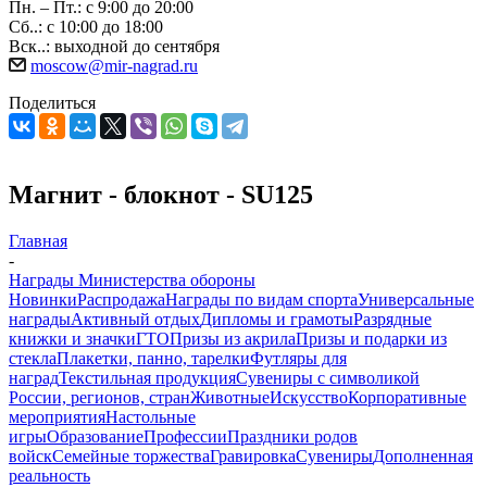
Пн. – Пт.: с 9:00 до 20:00
Сб..: с 10:00 до 18:00
Вск..: выходной до сентября
moscow@mir-nagrad.ru
Поделиться
Магнит - блокнот - SU125
Главная
-
Награды Министерства обороны
Новинки
Распродажа
Награды по видам спорта
Универсальные
награды
Активный отдых
Дипломы и грамоты
Разрядные
книжки и значки
ГТО
Призы из акрила
Призы и подарки из
стекла
Плакетки, панно, тарелки
Футляры для
наград
Текстильная продукция
Сувениры с символикой
России, регионов, стран
Животные
Искусство
Корпоративные
мероприятия
Настольные
игры
Образование
Профессии
Праздники родов
войск
Семейные торжества
Гравировка
Сувениры
Дополненная
реальность