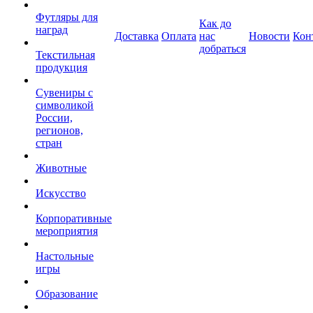
Футляры для
Как до
наград
Доставка
Оплата
нас
Новости
Кон
добраться
Текстильная
продукция
Сувениры с
символикой
России,
регионов,
стран
Животные
Искусство
Корпоративные
мероприятия
Настольные
игры
Образование