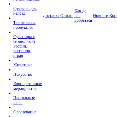
Футляры для
Как до
наград
Доставка
Оплата
нас
Новости
Кон
добраться
Текстильная
продукция
Сувениры с
символикой
России,
регионов,
стран
Животные
Искусство
Корпоративные
мероприятия
Настольные
игры
Образование