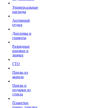
Универсальные
награды
Активный
отдых
Дипломы и
грамоты
Разрядные
книжки и
значки
ГТО
Призы из
акрила
Призы и
подарки из
стекла
Плакетки,
панно, тарелки