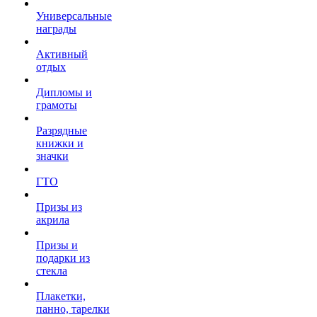
Универсальные
награды
Активный
отдых
Дипломы и
грамоты
Разрядные
книжки и
значки
ГТО
Призы из
акрила
Призы и
подарки из
стекла
Плакетки,
панно, тарелки