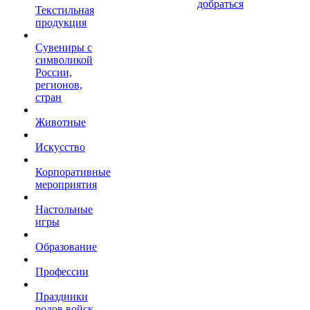
добраться
Текстильная
продукция
Сувениры с
символикой
России,
регионов,
стран
Животные
Искусство
Корпоративные
мероприятия
Настольные
игры
Образование
Профессии
Праздники
родов войск