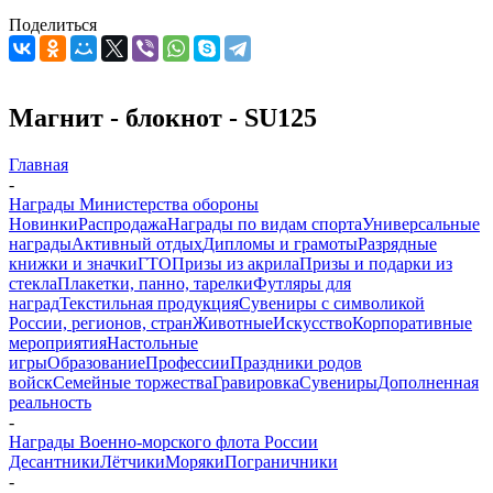
Поделиться
Магнит - блокнот - SU125
Главная
-
Награды Министерства обороны
Новинки
Распродажа
Награды по видам спорта
Универсальные
награды
Активный отдых
Дипломы и грамоты
Разрядные
книжки и значки
ГТО
Призы из акрила
Призы и подарки из
стекла
Плакетки, панно, тарелки
Футляры для
наград
Текстильная продукция
Сувениры с символикой
России, регионов, стран
Животные
Искусство
Корпоративные
мероприятия
Настольные
игры
Образование
Профессии
Праздники родов
войск
Семейные торжества
Гравировка
Сувениры
Дополненная
реальность
-
Награды Военно-морского флота России
Десантники
Лётчики
Моряки
Пограничники
-