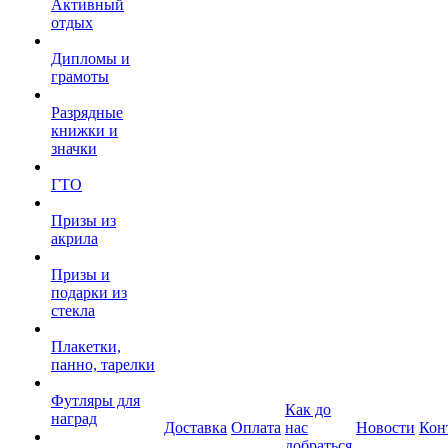
Активный
отдых
Дипломы и
грамоты
Разрядные
книжки и
значки
ГТО
Призы из
акрила
Призы и
подарки из
стекла
Плакетки,
панно, тарелки
Футляры для
Как до
наград
Доставка
Оплата
нас
Новости
Кон
добраться