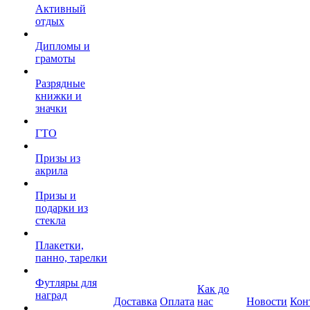
Активный
отдых
Дипломы и
грамоты
Разрядные
книжки и
значки
ГТО
Призы из
акрила
Призы и
подарки из
стекла
Плакетки,
панно, тарелки
Футляры для
Как до
наград
Доставка
Оплата
нас
Новости
Кон