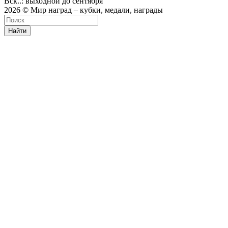
Вск..: выходной до сентября
2026 © Мир наград – кубки, медали, награды
Найти