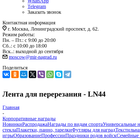
WhatsApp
Telegram
Заказать звонок
Контактная информация
г. Москва, Ленинградский проспект, д. 62.
Режим работы:
Пн. – Пт.: с 9:00 до 20:00
Сб..: с 10:00 до 18:00
Вск..: выходной до сентября
moscow@mir-nagrad.ru
Поделиться
Лента для перерезания - LN44
Главная
-
Корпоративные награды
Новинки
Распродажа
Награды по видам спорта
Универсальные 
стекла
Плакетки, панно, тарелки
Футляры для наград
Текстильна
игры
Образование
Профессии
Праздники родов войск
Семейные 