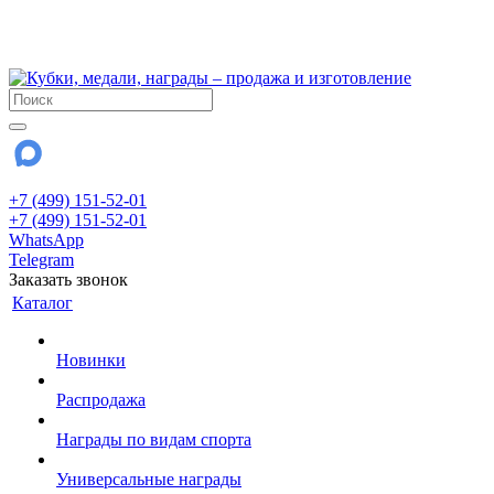
!!! Внимание !!!
28 июля и 3 августа - магазин работает до 18:00
До сентября Воскресенье - выходной день.
+7 (499) 151-52-01
+7 (499) 151-52-01
WhatsApp
Telegram
Заказать звонок
Каталог
Новинки
Распродажа
Награды по видам спорта
Универсальные награды