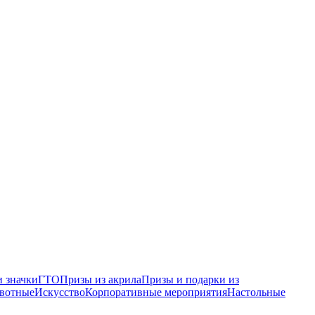
 значки
ГТО
Призы из акрила
Призы и подарки из
вотные
Искусство
Корпоративные мероприятия
Настольные