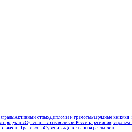
награды
Активный отдых
Дипломы и грамоты
Разрядные книжки и
я продукция
Сувениры с символикой России, регионов, стран
Жи
торжества
Гравировка
Сувениры
Дополненная реальность