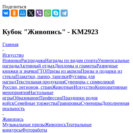
Поделиться
Кубок "Живопись" - KM2923
Главная
-
Искусство
Новинки
Распродажа
Награды по видам спорта
Универсальные
награды
Активный отдых
Дипломы и грамоты
Разрядные
книжки и значки
ГТО
Призы из акрила
Призы и подарки из
стекла
Плакетки, панно, тарелки
Футляры для
наград
Текстильная продукция
Сувениры с символикой
России, регионов, стран
Животные
Искусство
Корпоративные
мероприятия
Настольные
игры
Образование
Профессии
Праздники родов
войск
Семейные торжества
Гравировка
Сувениры
Дополненная
реальность
-
Живопись
Музыкальные призы
Живопись
Театральные
конкурсы
Фотоработы