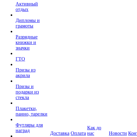
Активный
отдых
Дипломы и
грамоты
Разрядные
книжки и
значки
ГТО
Призы из
акрила
Призы и
подарки из
стекла
Плакетки,
панно, тарелки
Футляры для
Как до
наград
Доставка
Оплата
нас
Новости
Кон