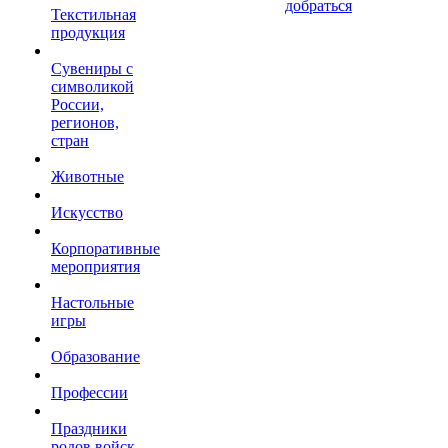
добраться
Текстильная
продукция
Сувениры с
символикой
России,
регионов,
стран
Животные
Искусство
Корпоративные
мероприятия
Настольные
игры
Образование
Профессии
Праздники
родов войск