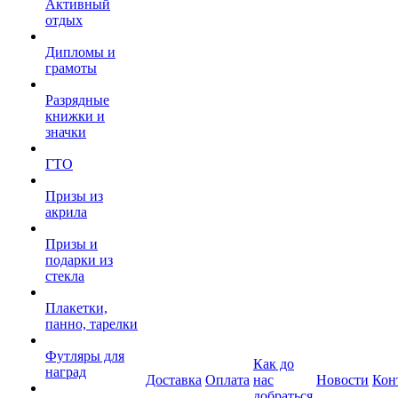
Активный
отдых
Дипломы и
грамоты
Разрядные
книжки и
значки
ГТО
Призы из
акрила
Призы и
подарки из
стекла
Плакетки,
панно, тарелки
Футляры для
Как до
наград
Доставка
Оплата
нас
Новости
Кон
добраться