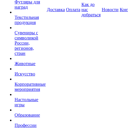
Футляры для
Как до
наград
Доставка
Оплата
нас
Новости
Кон
добраться
Текстильная
продукция
Сувениры с
символикой
России,
регионов,
стран
Животные
Искусство
Корпоративные
мероприятия
Настольные
игры
Образование
Профессии