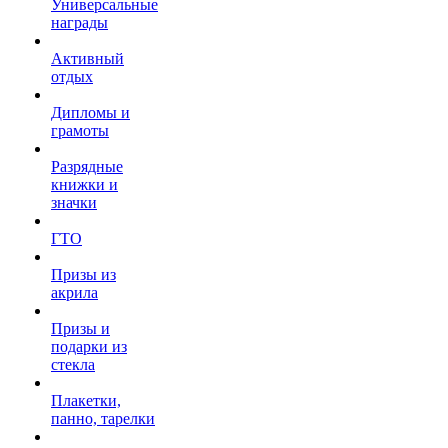
Универсальные
награды
Активный
отдых
Дипломы и
грамоты
Разрядные
книжки и
значки
ГТО
Призы из
акрила
Призы и
подарки из
стекла
Плакетки,
панно, тарелки