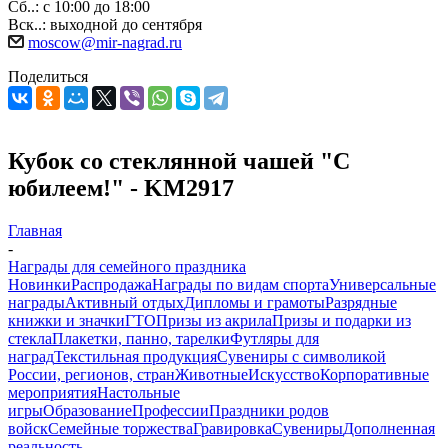
Сб..: с 10:00 до 18:00
Вск..: выходной до сентября
moscow@mir-nagrad.ru
Поделиться
Кубок со стеклянной чашей "С
юбилеем!" - KM2917
Главная
-
Награды для семейного праздника
Новинки
Распродажа
Награды по видам спорта
Универсальные
награды
Активный отдых
Дипломы и грамоты
Разрядные
книжки и значки
ГТО
Призы из акрила
Призы и подарки из
стекла
Плакетки, панно, тарелки
Футляры для
наград
Текстильная продукция
Сувениры с символикой
России, регионов, стран
Животные
Искусство
Корпоративные
мероприятия
Настольные
игры
Образование
Профессии
Праздники родов
войск
Семейные торжества
Гравировка
Сувениры
Дополненная
реальность