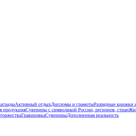
награды
Активный отдых
Дипломы и грамоты
Разрядные книжки и
я продукция
Сувениры с символикой России, регионов, стран
Жи
торжества
Гравировка
Сувениры
Дополненная реальность