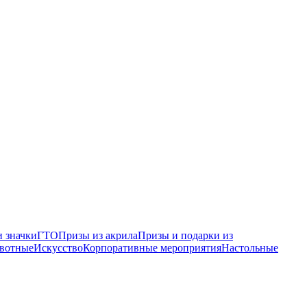
 значки
ГТО
Призы из акрила
Призы и подарки из
вотные
Искусство
Корпоративные мероприятия
Настольные