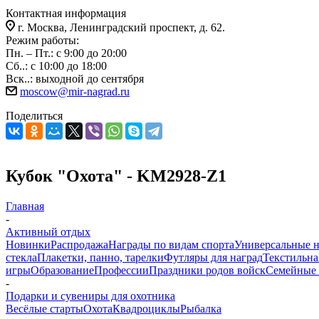
Контактная информация
г. Москва, Ленинградский проспект, д. 62.
Режим работы:
Пн. – Пт.: с 9:00 до 20:00
Сб..: с 10:00 до 18:00
Вск..: выходной до сентября
moscow@mir-nagrad.ru
Поделиться
Кубок "Охота" - KM2928-Z1
Главная
-
Активный отдых
Новинки
Распродажа
Награды по видам спорта
Универсальные 
стекла
Плакетки, панно, тарелки
Футляры для наград
Текстильна
игры
Образование
Профессии
Праздники родов войск
Семейные 
-
Подарки и сувениры для охотника
Весёлые старты
Охота
Квадроциклы
Рыбалка