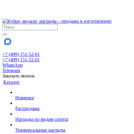
!!! Внимание !!!
28 июля и 3 августа - магазин работает до 18:00
До сентября Воскресенье - выходной день.
+7 (499) 151-52-01
+7 (499) 151-52-01
WhatsApp
Telegram
Заказать звонок
Каталог
Новинки
Распродажа
Награды по видам спорта
Универсальные награды