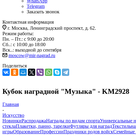
WhatsApp
Telegram
Заказать звонок
Контактная информация
г. Москва, Ленинградский проспект, д. 62.
Режим работы:
Пн. – Пт.: с 9:00 до 20:00
Сб..: с 10:00 до 18:00
Вск..: выходной до сентября
moscow@mir-nagrad.ru
Поделиться
Кубок наградной "Музыка" - KM2928
Главная
-
Искусство
Новинки
Распродажа
Награды по видам спорта
Универсальные 
стекла
Плакетки, панно, тарелки
Футляры для наград
Текстильна
игры
Образование
Профессии
Праздники родов войск
Семейные 