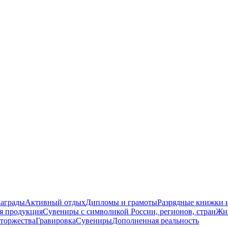
награды
Активный отдых
Дипломы и грамоты
Разрядные книжки и
я продукция
Сувениры с символикой России, регионов, стран
Жи
торжества
Гравировка
Сувениры
Дополненная реальность