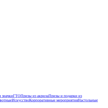
 значки
ГТО
Призы из акрила
Призы и подарки из
вотные
Искусство
Корпоративные мероприятия
Настольные