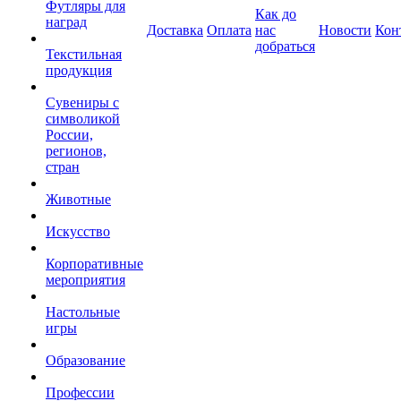
Футляры для
Как до
наград
Доставка
Оплата
нас
Новости
Кон
добраться
Текстильная
продукция
Сувениры с
символикой
России,
регионов,
стран
Животные
Искусство
Корпоративные
мероприятия
Настольные
игры
Образование
Профессии