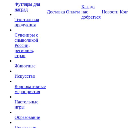
Футляры для
Как до
наград
Доставка
Оплата
нас
Новости
Кон
добраться
Текстильная
продукция
Сувениры с
символикой
России,
регионов,
стран
Животные
Искусство
Корпоративные
мероприятия
Настольные
игры
Образование
Профессии