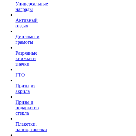
Универсальные
награды
Активный
отдых
Дипломы и
грамоты
Разрядные
книжки и
значки
ГТО
Призы из
акрила
Призы и
подарки из
стекла
Плакетки,
панно, тарелки