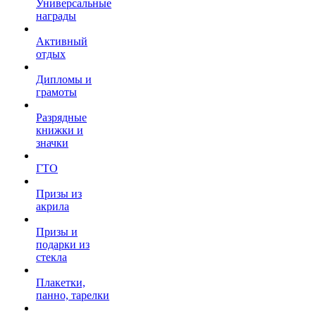
Универсальные
награды
Активный
отдых
Дипломы и
грамоты
Разрядные
книжки и
значки
ГТО
Призы из
акрила
Призы и
подарки из
стекла
Плакетки,
панно, тарелки