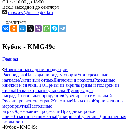
Сб..: с 10:00 до 18:00
Вск..: выходной до сентября
moscow@mir-nagrad.ru
Поделиться
Кубок - KMG49c
Главная
-
Новинки наградной продукции
Распродажа
Награды по видам спорта
Универсальные
награды
Активный отдых
Дипломы и грамоты
Разрядные
книжки и значки
ГТО
Призы из акрила
Призы и подарки из
стекла
Плакетки, панно, тарелки
Футляры для
наград
Текстильная продукция
Сувениры с символикой
России, регионов, стран
Животные
Искусство
Корпоративные
мероприятия
Настольные
игры
Образование
Профессии
Праздники родов
войск
Семейные торжества
Гравировка
Сувениры
Дополненная
реальность
-
Кубок - KMG49c