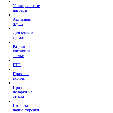
Универсальные
награды
Активный
отдых
Дипломы и
грамоты
Разрядные
книжки и
значки
ГТО
Призы из
акрила
Призы и
подарки из
стекла
Плакетки,
панно, тарелки