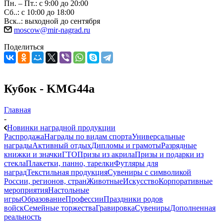
Пн. – Пт.: с 9:00 до 20:00
Сб..: с 10:00 до 18:00
Вск..: выходной до сентября
moscow@mir-nagrad.ru
Поделиться
Кубок - KMG44a
Главная
-
Новинки наградной продукции
Распродажа
Награды по видам спорта
Универсальные
награды
Активный отдых
Дипломы и грамоты
Разрядные
книжки и значки
ГТО
Призы из акрила
Призы и подарки из
стекла
Плакетки, панно, тарелки
Футляры для
наград
Текстильная продукция
Сувениры с символикой
России, регионов, стран
Животные
Искусство
Корпоративные
мероприятия
Настольные
игры
Образование
Профессии
Праздники родов
войск
Семейные торжества
Гравировка
Сувениры
Дополненная
реальность