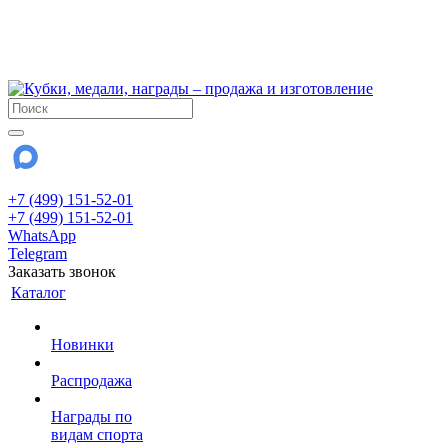
!!! Внимание !!!
6 и 7 августа - магазин работает до 18:00
15 августа - выходной
До сентября Воскресенье - выходной день.
+7 (499) 151-52-01
+7 (499) 151-52-01
WhatsApp
Telegram
Заказать звонок
Каталог
Новинки
Распродажа
Награды по
видам спорта