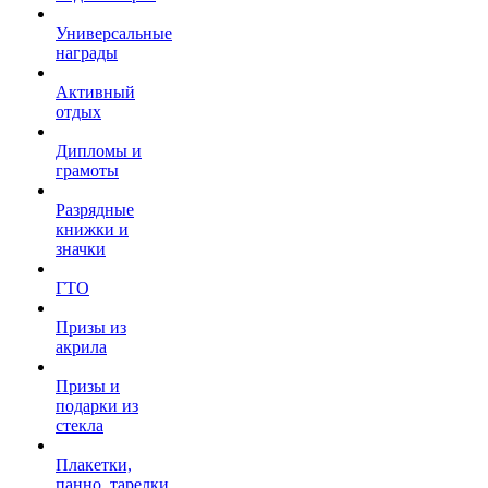
Универсальные
награды
Активный
отдых
Дипломы и
грамоты
Разрядные
книжки и
значки
ГТО
Призы из
акрила
Призы и
подарки из
стекла
Плакетки,
панно, тарелки