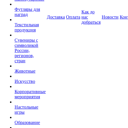
Футляры для
Как до
наград
Доставка
Оплата
нас
Новости
Кон
добраться
Текстильная
продукция
Сувениры с
символикой
России,
регионов,
стран
Животные
Искусство
Корпоративные
мероприятия
Настольные
игры
Образование