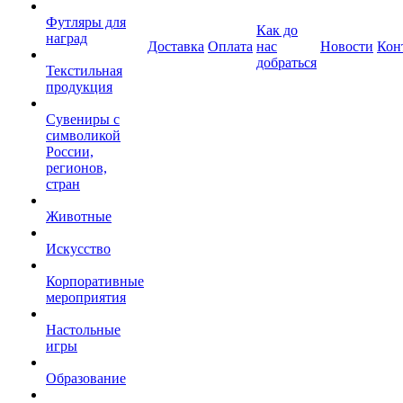
Футляры для
Как до
наград
Доставка
Оплата
нас
Новости
Кон
добраться
Текстильная
продукция
Сувениры с
символикой
России,
регионов,
стран
Животные
Искусство
Корпоративные
мероприятия
Настольные
игры
Образование