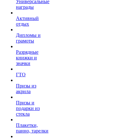
Универсальные
награды
Активный
отдых
Дипломы и
грамоты
Разрядные
книжки и
значки
ГТО
Призы из
акрила
Призы и
подарки из
стекла
Плакетки,
панно, тарелки