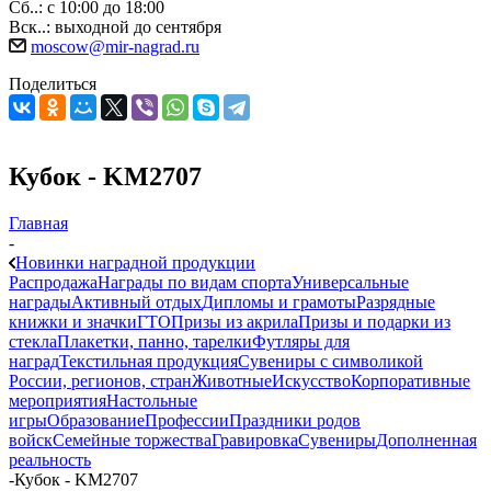
Сб..: с 10:00 до 18:00
Вск..: выходной до сентября
moscow@mir-nagrad.ru
Поделиться
Кубок - KM2707
Главная
-
Новинки наградной продукции
Распродажа
Награды по видам спорта
Универсальные
награды
Активный отдых
Дипломы и грамоты
Разрядные
книжки и значки
ГТО
Призы из акрила
Призы и подарки из
стекла
Плакетки, панно, тарелки
Футляры для
наград
Текстильная продукция
Сувениры с символикой
России, регионов, стран
Животные
Искусство
Корпоративные
мероприятия
Настольные
игры
Образование
Профессии
Праздники родов
войск
Семейные торжества
Гравировка
Сувениры
Дополненная
реальность
-
Кубок - KM2707