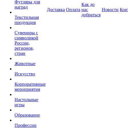
Футляры для
Как до
наград
Доставка
Оплата
нас
Новости
Кон
добраться
Текстильная
продукция
Сувениры с
символикой
России,
регионов,
стран
Животные
Искусство
Корпоративные
мероприятия
Настольные
игры
Образование
Профессии