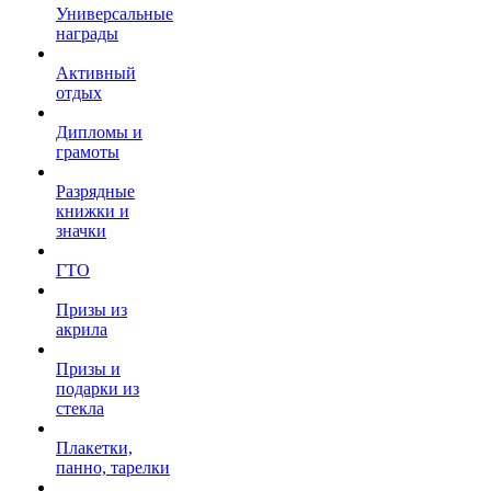
Универсальные
награды
Активный
отдых
Дипломы и
грамоты
Разрядные
книжки и
значки
ГТО
Призы из
акрила
Призы и
подарки из
стекла
Плакетки,
панно, тарелки