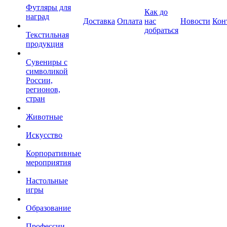
Футляры для
Как до
наград
Доставка
Оплата
нас
Новости
Кон
добраться
Текстильная
продукция
Сувениры с
символикой
России,
регионов,
стран
Животные
Искусство
Корпоративные
мероприятия
Настольные
игры
Образование
Профессии