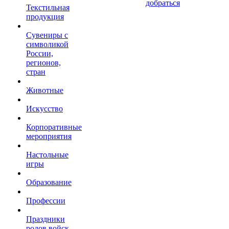
добраться
Текстильная
продукция
Сувениры с
символикой
России,
регионов,
стран
Животные
Искусство
Корпоративные
мероприятия
Настольные
игры
Образование
Профессии
Праздники
родов войск