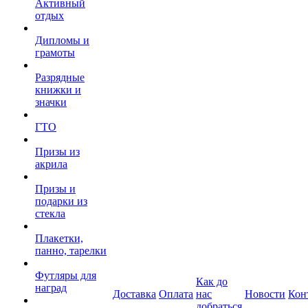
Активный
отдых
Дипломы и
грамоты
Разрядные
книжки и
значки
ГТО
Призы из
акрила
Призы и
подарки из
стекла
Плакетки,
панно, тарелки
Футляры для
Как до
наград
Доставка
Оплата
нас
Новости
Кон
добраться