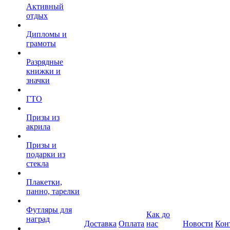
Активный
отдых
Дипломы и
грамоты
Разрядные
книжки и
значки
ГТО
Призы из
акрила
Призы и
подарки из
стекла
Плакетки,
панно, тарелки
Футляры для
Как до
наград
Доставка
Оплата
нас
Новости
Кон