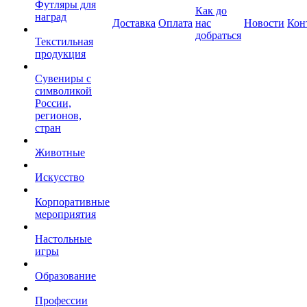
Футляры для
Как до
наград
Доставка
Оплата
нас
Новости
Кон
добраться
Текстильная
продукция
Сувениры с
символикой
России,
регионов,
стран
Животные
Искусство
Корпоративные
мероприятия
Настольные
игры
Образование
Профессии