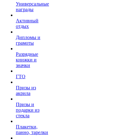
Универсальные
награды
Активный
отдых
Дипломы и
грамоты
Разрядные
книжки и
значки
ГТО
Призы из
акрила
Призы и
подарки из
стекла
Плакетки,
панно, тарелки