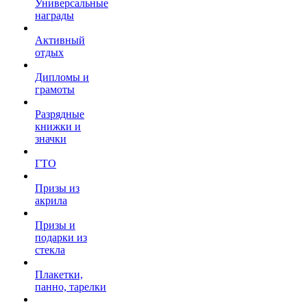
Универсальные
награды
Активный
отдых
Дипломы и
грамоты
Разрядные
книжки и
значки
ГТО
Призы из
акрила
Призы и
подарки из
стекла
Плакетки,
панно, тарелки