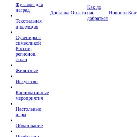
Футляры для
Как до
наград
Доставка
Оплата
нас
Новости
Кон
добраться
Текстильная
продукция
Сувениры с
символикой
России,
регионов,
стран
Животные
Искусство
Корпоративные
мероприятия
Настольные
игры
Образование
Профессии