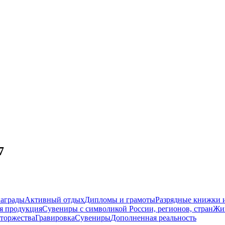
7
награды
Активный отдых
Дипломы и грамоты
Разрядные книжки и
я продукция
Сувениры с символикой России, регионов, стран
Жи
торжества
Гравировка
Сувениры
Дополненная реальность