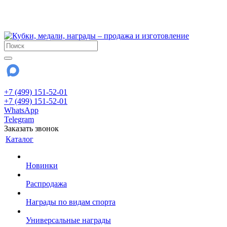
!!! Внимание !!!
28 июля и 3 августа - магазин работает до 18:00
До сентября Воскресенье - выходной день.
+7 (499) 151-52-01
+7 (499) 151-52-01
WhatsApp
Telegram
Заказать звонок
Каталог
Новинки
Распродажа
Награды по видам спорта
Универсальные награды