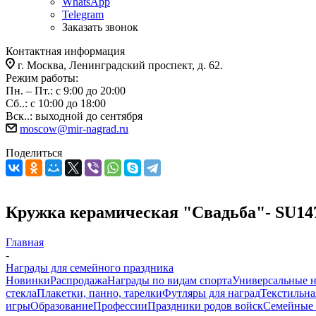
WhatsApp
Telegram
Заказать звонок
Контактная информация
г. Москва, Ленинградский проспект, д. 62.
Режим работы:
Пн. – Пт.: с 9:00 до 20:00
Сб..: с 10:00 до 18:00
Вск..: выходной до сентября
moscow@mir-nagrad.ru
Поделиться
Кружка керамическая "Свадьба"- SU14
Главная
-
Награды для семейного праздника
Новинки
Распродажа
Награды по видам спорта
Универсальные 
стекла
Плакетки, панно, тарелки
Футляры для наград
Текстильна
игры
Образование
Профессии
Праздники родов войск
Семейные 