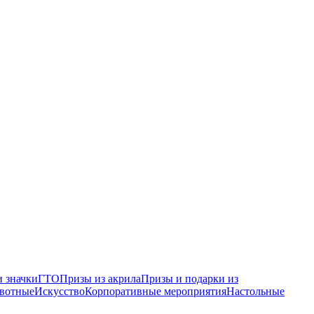
 значки
ГТО
Призы из акрила
Призы и подарки из
вотные
Искусство
Корпоративные мероприятия
Настольные