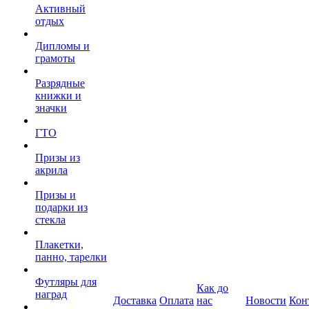
Активный
отдых
Дипломы и
грамоты
Разрядные
книжки и
значки
ГТО
Призы из
акрила
Призы и
подарки из
стекла
Плакетки,
панно, тарелки
Футляры для
Как до
наград
Доставка
Оплата
нас
Новости
Кон