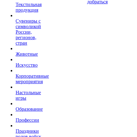
добраться
Текстильная
продукция
Сувениры с
символикой
России,
регионов,
стран
Животные
Искусство
Корпоративные
мероприятия
Настольные
игры
Образование
Профессии
Праздники
родов войск