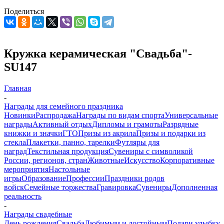
Поделиться
Кружка керамическая "Свадьба"-
SU147
Главная
-
Награды для семейного праздника
Новинки
Распродажа
Награды по видам спорта
Универсальные
награды
Активный отдых
Дипломы и грамоты
Разрядные
книжки и значки
ГТО
Призы из акрила
Призы и подарки из
стекла
Плакетки, панно, тарелки
Футляры для
наград
Текстильная продукция
Сувениры с символикой
России, регионов, стран
Животные
Искусство
Корпоративные
мероприятия
Настольные
игры
Образование
Профессии
Праздники родов
войск
Семейные торжества
Гравировка
Сувениры
Дополненная
реальность
-
Награды свадебные
День рождения
Свадьба
Любимым и достойным
Подари улыбку