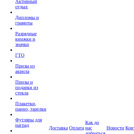
Активный
отдых
Дипломы и
грамоты
Разрядные
книжки и
значки
ГТО
Призы из
акрила
Призы и
подарки из
стекла
Плакетки,
панно, тарелки
Футляры для
Как до
наград
Доставка
Оплата
нас
Новости
Кон
добраться